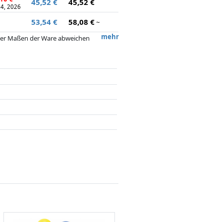
45,52 €
45,52 €
4, 2026
53,54 €
58,08 €
~
mehr
 oder Maßen der Ware abweichen
 nach dem Preis, Vergütungen durch
flussen.