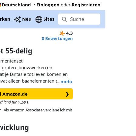
Deutschland
•
Einloggen
oder
Registrieren
rken
Neu
Sites
4.3
8 Bewertungen
 55-delig
ementenset
g grotere bouwwerken en
t je fantasie tot leven komen en
bevat alleen baanelementen en dient
…
mehr
 van Hubelino.
ei Amazon.de
❯
schland für 40,99 €
in. Als Amazon Associate verdiene ich mit
twicklung