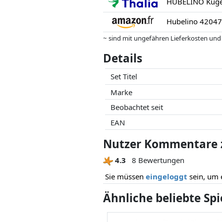
HUBELINO Kugel
Hubelino 420473
~ sind mit ungefähren Lieferkosten und
können.
Details
Preise und Verfügbarkeiten können sich
Partner haben darauf keinerlei Einfluss
Set Titel
Marke
Beobachtet seit
EAN
Nutzer Kommentare z
4.3
8 Bewertungen
Sie müssen
eingeloggt
sein, um 
Ähnliche beliebte Sp