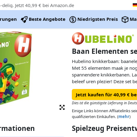
delig. Jetzt 40,99 € bei Amazon.de
erungen
Beste Angebote
Niedrigsten Preis
Ma
Baan Elementen set
Hubelino knikkerbaan: baanel
Met 55 elementen maak je no
spannendere knikkerbanen. Laa
beleef uren plezier! Deze set 
als uitbreiding op andere sets
Jetzt kaufen für 40,99 € b
Dies ist die günstigste Lieferung in Deut
Einige Links können Affiiatelinks se
qualifizierten Einkäufen. (
mehr
)
ormationen
Spielzeug Preisen