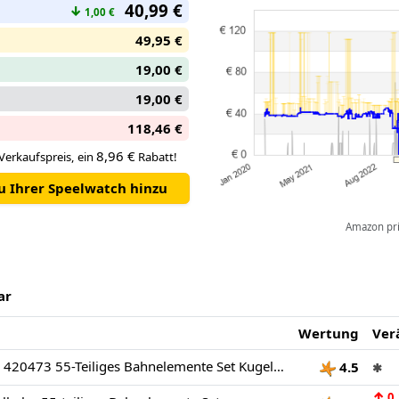
40,99 €
↓
1,00 €
49,95 €
19,00 €
19,00 €
118,46 €
8,96 €
Verkaufspreis, ein
Rabatt!
zu Ihrer Speelwatch hinzu
Amazon pric
ar
Wertung
Ver
Hubelino GmbH 420473 55-Teiliges Bahnelemente Set Kugelbahn
4.5
✱
↑
0,