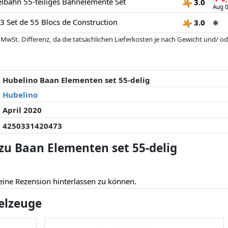
bahn 55-teiliges Bahnelemente Set
3.0
Aug 0
 Set de 55 Blocs de Construction
3.0
✱
 MwSt. Differenz, da die tatsächlichen Lieferkosten je nach Gewicht und/
 seit der letzten Aktualisierung geändert haben. Die Ordnung erfolgt rein
. Nur bei gleichen Preisen können historische Leistungen die Ordnung beein
Hubelino Baan Elementen set 55-delig
Hubelino
April 2020
4250331420473
u Baan Elementen set 55-delig
eine Rezension hinterlassen zu können.
ielzeuge