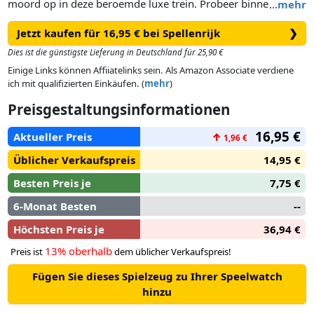
moord op in deze beroemde luxe trein. Probeer binnen
…
mehr
anderhalf uur alle puzzels op te lossen en alle codes te
Jetzt kaufen für 16,95 € bei Spellenrijk
❯
breken. Alleen dan lukt het jullie om de dader succesvol te
ontmaskeren. Logisch nadenken en doorzettingsvermogen
Dies ist die günstigste Lieferung in Deutschland für 25,90 €
zijn vereist om dit spel tot een goed einde te brengen. En
Einige Links können Affiiatelinks sein. Als Amazon Associate verdiene
komen jullie er echt niet uit, dan bevat het spel tipkaarten om
ich mit qualifizierten Einkäufen. (
mehr
)
jullie op het goede spoor te brengen. EXIT: De Dode in de
Preisgestaltungsinformationen
Oriënt Express, is maar één keer speelbaar omdat het
speelmateriaal moet worden beschreven, gevouwen of
16,95 €
Aktueller Preis
↑
1,96 €
afgescheurd. Maar net als in een “echte” escape room
garanderen we een zeer intense puzzel- en speelervaring!
Üblicher Verkaufspreis
14,95 €
Besten Preis je
7,75 €
6-Monat Besten
--
Höchsten Preis je
36,94 €
13% oberhalb
Preis ist
dem üblicher Verkaufspreis!
Fügen Sie dieses Spielzeug zu Ihrer Speelwatch
hinzu