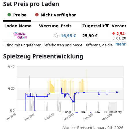
Set Preis pro Laden
Preise
Nicht verfügbar
Laden Name
Wertung
Preis
Zugestellt
Veränd
↑
2,54 €
16,95 €
25,90 €
Jul 01, 202
mehr
~ sind mit ungefähren Lieferkosten und MwSt. Differenz, da die
tatsächlichen Lieferkosten je nach Gewicht und/ oder Maßen der Ware
Spielzeug Preisentwicklung
abweichen können.
Preise und Verfügbarkeiten können sich seit der letzten Aktualisierung
geändert haben. Die Ordnung erfolgt rein nach dem Preis,
Vergütungen durch Partner haben darauf keinerlei Einfluss. Nur bei
gleichen Preisen können historische Leistungen die Ordnung
beeinflussen.
Aktuelle Preis seit January 9th 2026