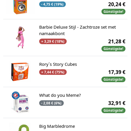
20,24 €
- 4,75 € (19%)
Günstigste!
Barbie Deluxe Stijl - Zachtroze set met
namaakbont
21,28 €
+ 3,29 € (18%)
Günstigste!
Rory`s Story Cubes
17,39 €
+ 7,44 € (75%)
Günstigste!
What do you Meme?
32,91 €
- 2,08 € (6%)
Günstigste!
Big Marbledrome