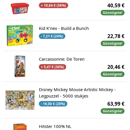
40,59 €
+ 10,64 € (36%)
Günstigste!
Kid K'nex - Build a Bunch
22,78 €
- 7,21 € (24%)
Günstigste!
Carcassonne: De Toren
20,46 €
+ 5,47 € (36%)
Günstigste!
Disney Mickey Mouse Artistic Mickey -
Legpuzzel - 5000 stukjes
63,99 €
- 16,00 € (20%)
Günstigste!
Hitster 100% NL