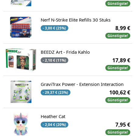
Günstigste!
Nerf N-Strike Elite Refills 30 Stuks
8,99 €
- 3,00 € (25%)
Günstigste!
BEEDZ Art - Frida Kahlo
17,89 €
- 2,10 € (11%)
Günstigste!
GraviTrax Power - Extension Interaction
100,62 €
- 29,37 € (23%)
Günstigste!
Heather Cat
7,95 €
- 2,04 € (20%)
Günstigste!