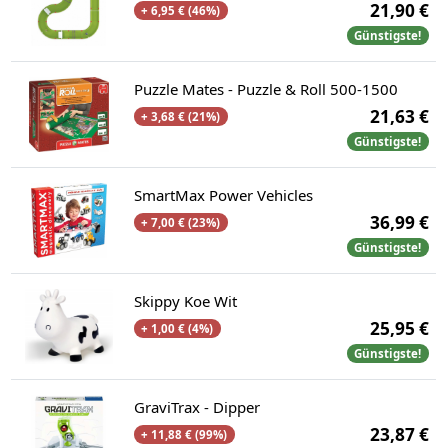
21,90 €
+ 6,95 € (46%)
Günstigste!
Puzzle Mates - Puzzle & Roll 500-1500
21,63 €
+ 3,68 € (21%)
Günstigste!
SmartMax Power Vehicles
36,99 €
+ 7,00 € (23%)
Günstigste!
Skippy Koe Wit
25,95 €
+ 1,00 € (4%)
Günstigste!
GraviTrax - Dipper
23,87 €
+ 11,88 € (99%)