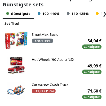
Günstigste sets
Günstigste
100-110%
110-125%
12
Set Titel
SmartMax Basic
54,04 €
- 5,95 € (10%)
Günstigste!
Hot Wheels '90 Acura NSX
--
49,99 €
Günstigste!
Corkscrew Crash Track
71,60 €
+ 11,61 € (19%)
Günstigste!