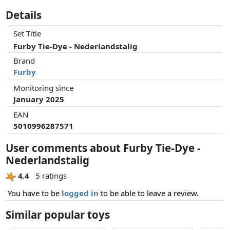
cm is een ideaal geschenk waar jongens en meisjes zich
Details
onderweg of in hun kamer mee kunnen amuseren. Geef
kinderen een onvergetelijk geschenk: een Furby Exclusief 4x
Set Title
AA batterijen.
Furby Tie-Dye - Nederlandstalig
Brand
Furby
Monitoring since
January 2025
EAN
5010996287571
User comments about Furby Tie-Dye -
Nederlandstalig
4.4
5 ratings
You have to be
logged in
to be able to leave a review.
Similar popular toys