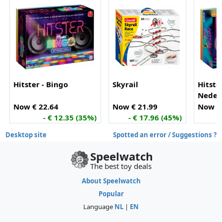
Hitster - Bingo
Skyrail
Hitster
Neder
Partys
Now € 22.64
Now € 21.99
Now €
Muzie
- € 12.35 (35%)
- € 17.96 (45%)
Desktop site
Spotted an error / Suggestions ?
Speelwatch
The best toy deals
About Speelwatch
Popular
Language
NL
|
EN