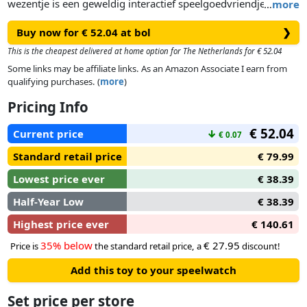
wezentje is een geweldig interactief speelgoedvriendje met 5
…
more
stemgeactiveerde modi en meer dan 600 zinnen, grapjes,
Buy now for € 52.04 at bol
❯
liedjes en nog zo veel meer om te ontdekken. Vertel Furby
wat je wil doen met deze 5 opdrachten: 'Dance Party', 'Copy
This is the cheapest delivered at home option for The Netherlands for € 52.04
Cat', 'Tell My Fortune', 'Let's Chill' en 'Lightshow'. Furby
Some links may be affiliate links. As an Amazon Associate I earn from
reageert ook als je hem knuffelt, tikjes op het hoofd geeft,
qualifying purchases. (
more
)
schudt en hem namaakpizza's (of je vinger, jammie) voedt.
Pricing Info
Hoe meer ze spelen, hoe meer plezier ze ontgrendelen! Zorg
voor Furby door hem eten te geven en zijn haar te kammen.
€ 52.04
Current price
↓
€ 0.07
Laat hem stralen met de klikkralen en maak modeaccessoires
die kinderen ook kunnen dragen. Elektronische knuffeldieren
Standard retail price
€ 79.99
voor meisjes en jongens vanaf 6 jaar zijn een geweldig
Lowest price ever
€ 38.39
cadeau en een trouw vriendje voor kinderen. Furby zou
zeggen: ""Dah-no-lah"" (laten we een feestje bouwen!) Furby
Half-Year Low
€ 38.39
en alle gerelateerde kenmerken zijn handelsmerken van
Highest price ever
€ 140.61
Hasbro. Kenmerken HOI VRIENDJE, MAAK KENNIS MET
FURBY: kinderen hebben altijd een beste vriendje met dit
35% below
€ 27.95
Price is
the standard retail price, a
discount!
geweldige interactieve speeltje voor jongens en meisjes dat
Add this toy to your speelwatch
beweegt, praat, zingt, licht geeft en zelfs reageert op spraak
JOUW STEM ONTGRENDELT 5 MODI: druk op de hartknop
Set price per store
van het Furby-speeltje met stemactivering en zeg ""Hey