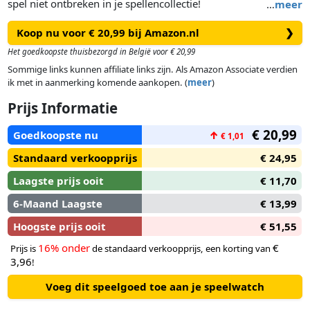
spel niet ontbreken in je spellencollectie!
…
meer
Twister staat voor uren lachen, gieren, brullen! Laat de
Koop nu voor € 20,99 bij Amazon.nl
❯
draaiwijzer draaien en roep de opdrachten. De spelers
moeten het genoemde lichaamsdeel zo snel mogelijk naar de
Het goedkoopste thuisbezorgd in België voor € 20,99
genoemde kleur stip verplaatsen. Als je met je knie of
Sommige links kunnen affiliate links zijn. Als Amazon Associate verdien
elleboog op de mat komt, of als je omvalt, ben je AF! De
ik met in aanmerking komende aankopen. (
meer
)
laatste speler die overblijft, wint Twister.
Prijs Informatie
€ 20,99
Goedkoopste nu
↑
€ 1,01
Standaard verkoopprijs
€ 24,95
Laagste prijs ooit
€ 11,70
6-Maand Laagste
€ 13,99
Hoogste prijs ooit
€ 51,55
16% onder
€
Prijs is
de standaard verkoopprijs, een korting van
3,96
!
Voeg dit speelgoed toe aan je speelwatch