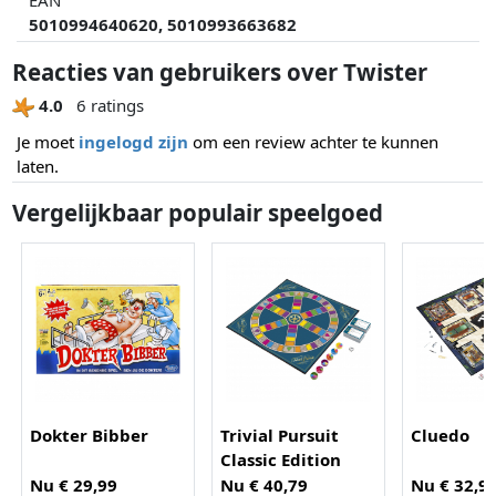
5010994640620, 5010993663682
Reacties van gebruikers over Twister
4.0
6 ratings
Je moet
ingelogd zijn
om een review achter te kunnen
laten.
Vergelijkbaar populair speelgoed
Dokter Bibber
Trivial Pursuit
Cluedo
Classic Edition
Nu € 29,99
Nu € 40,79
Nu € 32,9