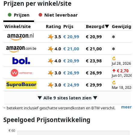
Prijzen per winkel/site
Prijzen
Niet leverbaar
Winkel/site
Rating
Prijs
Bezorgd
Gewijzigd
3.5
€ 20,99
€ 20,99
✱
4.0
€ 21,00
€ 21,00
✱
↻
4.0
€ 20,99
€ 23,98
Jul 28, 2026
↑
€ 2,70
3.0
€ 26,99
€ 26,99
Jun 01, 2026
↻
3.0
€ 24,99
€ 29,99
Mar 18, 2026
▼ Alle 9 sites laten zien ▼
meer
~ betekent inclusief geschatte verzendkosten en BTW verschil.
Exacte verzendkosten zijn afhankelijk van o.a. afmetingen en/of
Speelgoed Prijsontwikkeling
gewicht.
Prijzen en beschikbaarheid kunnen zijn veranderd sinds de laatste
controle. Volgorde is puur op basis van prijs, vergoedingen door