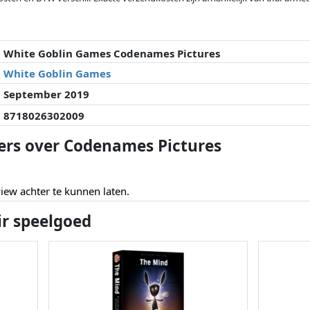
veranderd sinds de laatste controle. Volgorde is puur op basis van prijs, v
e prijzen kunnen historische prestaties de volgorde beïnvloeden.
White Goblin Games Codenames Pictures
White Goblin Games
September 2019
8718026302009
ers over Codenames Pictures
ew achter te kunnen laten.
ir speelgoed