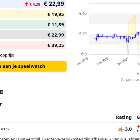
€ 22,99
↑
€ 4,28
€ 19,95
€ 11,89
€ 22,99
€ 39,25
opprijs!
e aan je speelwatch
H
Amazon pric
te
r
Rating
G
ures
3.0
F
osten en BTW verschil. Exacte verzendkosten zijn afhankelijk van o.a. afme