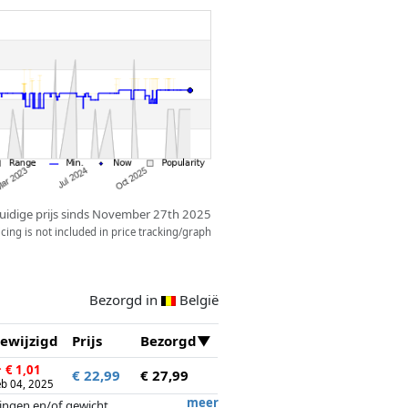
uidige prijs sinds November 27th 2025
ing is not included in price tracking/graph
Bezorgd in
België
ewijzigd
Prijs
Bezorgd
↑
€ 1,01
€ 22,99
€ 27,99
eb 04, 2025
meer
tingen en/of gewicht.