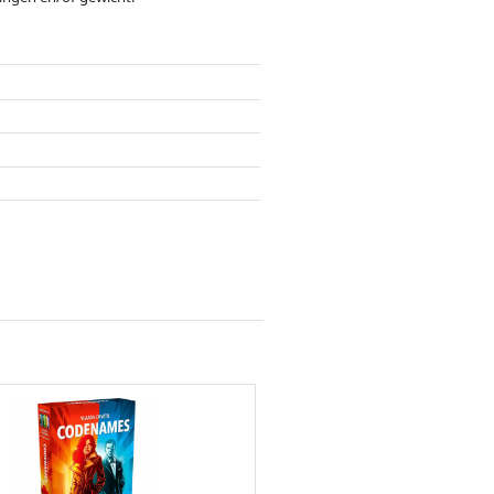
ergoedingen door partners hebben hier