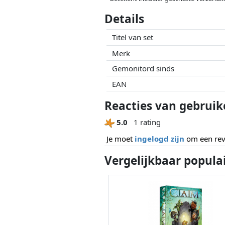
Prijzen en beschikbaarheid kunnen zijn 
Details
geen enkele invoed op. Alleen bij gelijk
Titel van set
Merk
Gemonitord sinds
EAN
Reacties van gebruik
5.0
1 rating
Je moet
ingelogd zijn
om een revi
Vergelijkbaar popula