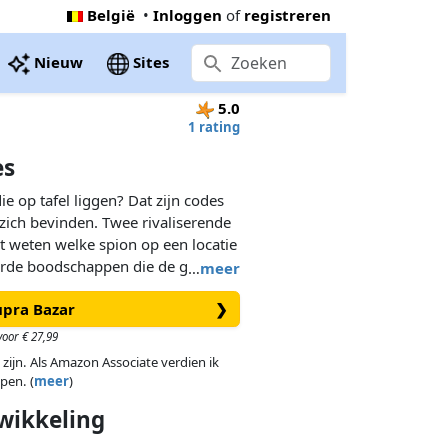
België
•
Inloggen
of
registreren
Nieuw
Sites
5.0
1 rating
es
ie op tafel liggen? Dat zijn codes
zich bevinden. Twee rivaliserende
 weten welke spion op een locatie
erde boodschappen die de geheime
…
meer
en moeten voor hun geheime
upra Bazar
❯
n moeten slim en scherp zijn. Een
 betekenen dat ze per ongeluk in
oor € 27,99
ijke spion of zelfs een
 zijn. Als Amazon Associate verdien ik
 moeten zo snel mogelijk contact
pen. (
meer
)
kan slechts één winnaar zijn.
wikkeling