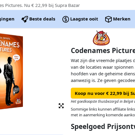
Pictures. Nu € 22,99 bij Supra Bazar
igingen
Beste deals
Laagste ooit
Merken
Codenames Pictur
Wat zijn die vreemde plaatjes d
van de locaties waar spionnen 
hoofden van de geheime dienst
aanwezig is. Ze geven gecode
agenten vertellen waar ze he
Koop nu voor € 22,99 bij S
ontmoetingen. Geheime agente
foute analyse van de code kan
Het goedkoopste thuisbezorgd in België v
contact komen met een vijandel
Sommige links kunnen affiliate links
huurmoordernaar! Beide teams
met in aanmerking komende aanko
maken met al hun spionenn. Er 
Speelgoed Prijsont