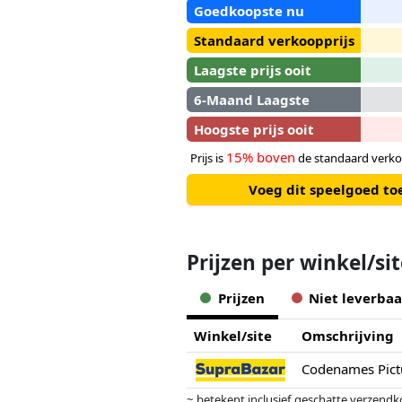
Goedkoopste nu
Standaard verkoopprijs
Laagste prijs ooit
6-Maand Laagste
Hoogste prijs ooit
15% boven
Prijs is
de standaard verko
Voeg dit speelgoed to
Prijzen per winkel/si
Prijzen
Niet leverbaa
Winkel/site
Omschrijving
Codenames Pict
~ betekent inclusief geschatte verzendk