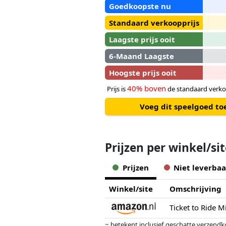
Goedkoopste nu
Standaard verkoopprijs
Laagste prijs ooit
6-Maand Laagste
Hoogste prijs ooit
40% boven
Prijs is
de standaard verko
Voeg dit speelgoed to
Prijzen per winkel/si
Prijzen
Niet leverbaa
Winkel/site
Omschrijving
Ticket to Ride Mi
~ betekent inclusief geschatte verzendk