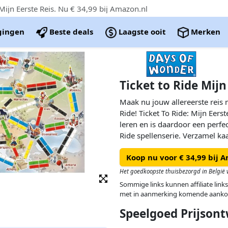
ijn Eerste Reis. Nu € 34,99 bij Amazon.nl
igingen
Beste deals
Laagste ooit
Merken
Ticket to Ride Mijn
Maak nu jouw allereerste reis 
Ride! Ticket To Ride: Mijn Eerst
leren en is daardoor een perfe
Ride spellenserie. Verzamel ka
gebruik deze om treinroutes te
Koop nu voor € 34,99 bij 
behaal bestemmingskaarten om
boord en beleef een geweldig 
Het goedkoopste thuisbezorgd in België v
Sommige links kunnen affiliate links
met in aanmerking komende aanko
Speelgoed Prijsont