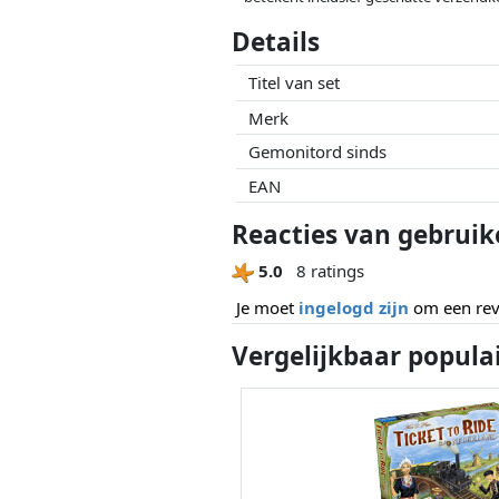
Prijzen en beschikbaarheid kunnen zijn 
Details
geen enkele invoed op. Alleen bij gelijk
Titel van set
Merk
Gemonitord sinds
EAN
Reacties van gebruike
5.0
8 ratings
Je moet
ingelogd zijn
om een revi
Vergelijkbaar popula