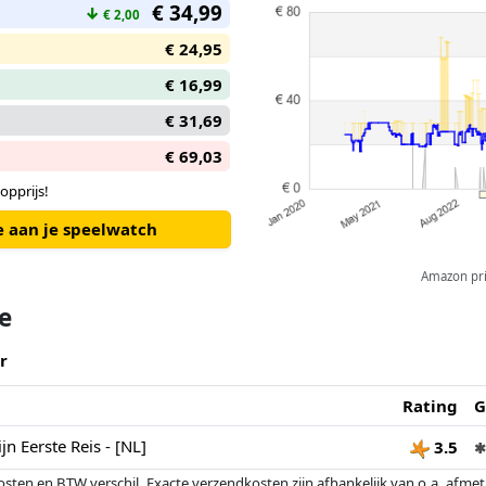
€ 34,99
↓
€ 2,00
€ 24,95
€ 16,99
€ 31,69
€ 69,03
opprijs!
e aan je speelwatch
Amazon pric
te
r
Rating
G
jn Eerste Reis - [NL]
3.5
✱
osten en BTW verschil. Exacte verzendkosten zijn afhankelijk van o.a. afme