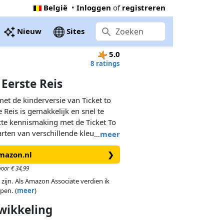
België
•
Inloggen
of
registreren
Nieuw
Sites
5.0
8 ratings
 Eerste Reis
met de kinderversie van Ticket to
e Reis is gemakkelijk en snel te
cte kennismaking met de Ticket To
arten van verschillende kleuren,
…
meer
 claimen met jouw treintjes en
Amazon.nl
❯
 het spel te winnen. Stap aan
treinavontuur dwars door Europa!
oor € 34,99
 zijn. Als Amazon Associate verdien ik
pen. (
meer
)
wikkeling