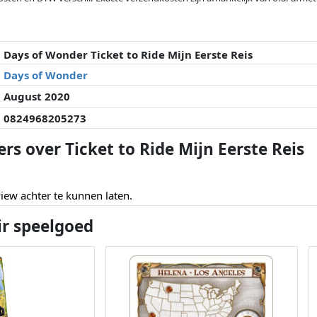
veranderd sinds de laatste controle. Volgorde is puur op basis van prijs, v
e prijzen kunnen historische prestaties de volgorde beïnvloeden.
Days of Wonder Ticket to Ride Mijn Eerste Reis
Days of Wonder
August 2020
0824968205273
rs over Ticket to Ride Mijn Eerste Reis
ew achter te kunnen laten.
ir speelgoed