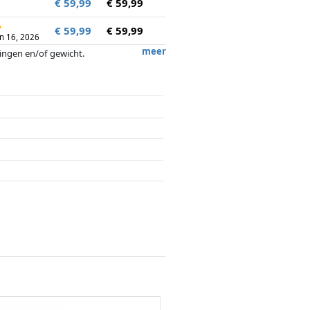
€ 59,99
€ 59,99
↻
€ 59,99
€ 59,99
un 16, 2026
meer
tingen en/of gewicht.
ergoedingen door partners hebben hier