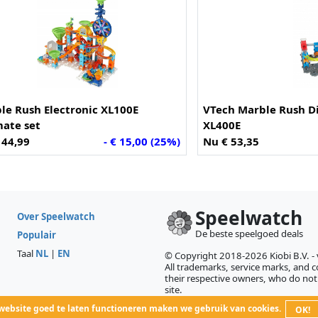
le Rush Electronic XL100E
VTech Marble Rush D
mate set
XL400E
 44,99
- € 15,00 (25%)
Nu € 53,35
Speelwatch
Over Speelwatch
De beste speelgoed deals
Populair
Taal
NL
|
EN
© Copyright 2018-2026 Kiobi B.V. -
All trademarks, service marks, and co
their respective owners, who do not 
site.
ebsite goed te laten functioneren maken we gebruik van cookies.
OK!