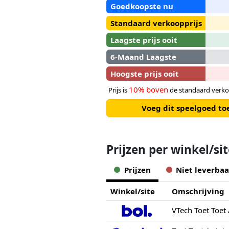
Goedkoopste nu
Standaard verkoopprijs
Laagste prijs ooit
6-Maand Laagste
Hoogste prijs ooit
10% boven
Prijs is
de standaard verko
Voeg dit speelgoed to
Prijzen per winkel/si
Prijzen
Niet leverbaa
Winkel/site
Omschrijving