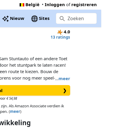
België
•
Inloggen
of
registreren
Nieuw
Sites
4.0
13 ratings
Sam Stuntauto of een andere Toet
door het stuntpark te laten racen!
een route te kiezen. Bouw de
orens voor nog meer speel- en
…
meer
ol
❯
oor € 54,98
 zijn. Als Amazon Associate verdien ik
pen. (
meer
)
wikkeling