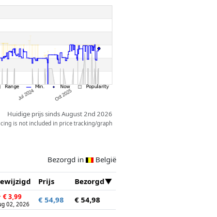
Huidige prijs sinds August 2nd 2026
ing is not included in price tracking/graph
Bezorgd in
België
ewijzigd
Prijs
Bezorgd
↑
€ 3,99
€ 54,98
€ 54,98
ug 02, 2026