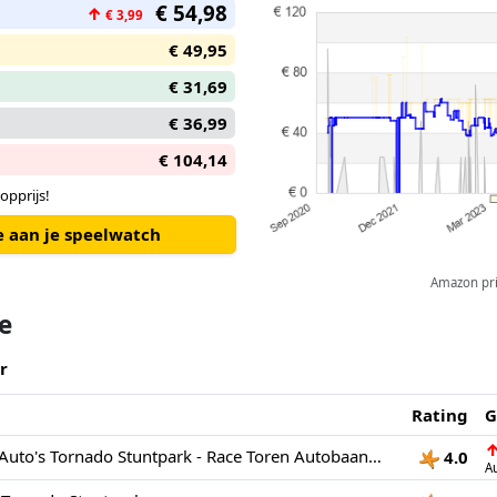
€ 54,98
↑
€ 3,99
€ 49,95
€ 31,69
€ 36,99
€ 104,14
opprijs!
e aan je speelwatch
Amazon pric
te
r
Rating
G
VTech Toet Toet Auto's Tornado Stuntpark - Race Toren Autobaan met Sam Stuntauto - Moedigt Rollenspellen Aan - Cadeau - 1 tot 5 Jaar
4.0
A