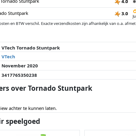
s Tornado Stuntpark
4.0
✱
ado Stuntpark
3.0
J
osten en BTW verschil. Exacte verzendkosten zijn afhankelijk van o.a. afme
veranderd sinds de laatste controle. Volgorde is puur op basis van prijs, v
e prijzen kunnen historische prestaties de volgorde beïnvloeden.
VTech Tornado Stuntpark
VTech
November 2020
3417765350238
ers over Tornado Stuntpark
ew achter te kunnen laten.
ir speelgoed