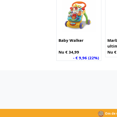
Baby Walker
Marb
ulti
Nu € 34,99
Nu €
- € 9,96 (22%)
Om de w