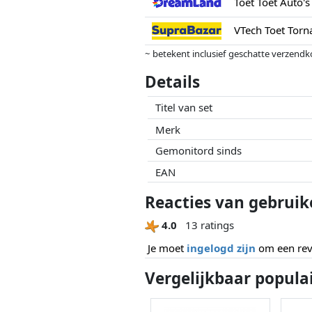
Toet Toet Auto'
VTech Toet Torn
~ betekent inclusief geschatte verzendk
Prijzen en beschikbaarheid kunnen zijn 
Details
geen enkele invoed op. Alleen bij gelijk
Titel van set
Merk
Gemonitord sinds
EAN
Reacties van gebruik
4.0
13 ratings
Je moet
ingelogd zijn
om een revi
Vergelijkbaar popula