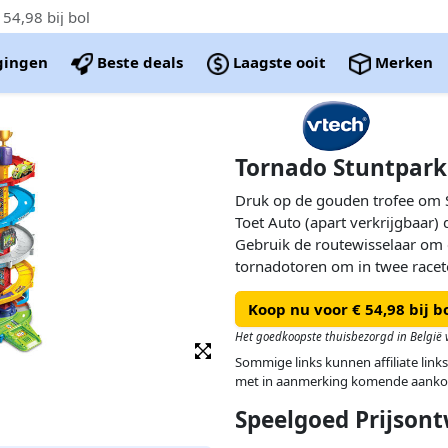
54,98 bij bol
igingen
Beste deals
Laagste ooit
Merken
Tornado Stuntpark
Druk op de gouden trofee om 
Toet Auto (apart verkrijgbaar) 
Gebruik de routewisselaar om 
tornadotoren om in twee racet
raceplezier!
Koop nu voor € 54,98 bij b
Het goedkoopste thuisbezorgd in België v
Sommige links kunnen affiliate links
met in aanmerking komende aanko
Speelgoed Prijsont