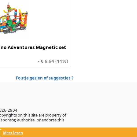
ino Adventures Magnetic set
- € 6,64 (11%)
Foutje gezien of suggesties ?
 v26.2904
pyrights on this site are property of
sponsor, authorize, or endorse this
Meer lezen