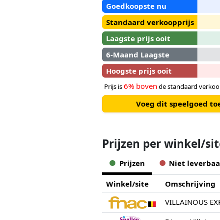
Goedkoopste nu
Standaard verkoopprijs
Laagste prijs ooit
6-Maand Laagste
Hoogste prijs ooit
6% boven
Prijs is
de standaard verkoop
Voeg dit speelgoed to
Prijzen per winkel/si
Prijzen
Niet leverbaa
Winkel/site
Omschrijving
VILLAINOUS EXP