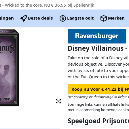
 Wicked to the core. Nu € 36,95 bij Spellenrijk
igingen
Beste deals
Laagste ooit
Merken
Disney Villainous -
Take on the role of a Disney vi
devious objective. Discover you
with twists of fate to your oppo
or the Evil Queen in this wick
triumph in this epic contest of
Koop nu voor € 41,22 bij 
expansion pack is a stand alon
conjucntion with Disney Villai
Het goedkoopste thuisbezorgd in België v
expansions.
Sommige links kunnen affiliate links
met in aanmerking komende aanko
Speelgoed Prijsont