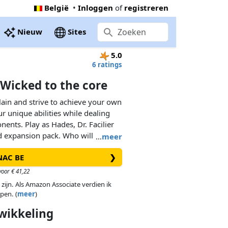
België
•
Inloggen
of
registreren
Nieuw
Sites
5.0
6 ratings
 Wicked to the core
llain and strive to achieve your own
r unique abilities while dealing
nents. Play as Hades, Dr. Facilier
ed expansion pack. Who will
…
meer
 sinister power? This game
FNAC BE
❯
e but can also be used in
nous or mixed with other
oor € 41,22
 zijn. Als Amazon Associate verdien ik
pen. (
meer
)
wikkeling