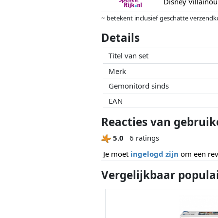
Disney Villaino
~ betekent inclusief geschatte verzendk
Prijzen en beschikbaarheid kunnen zijn 
Details
geen enkele invoed op. Alleen bij gelijk
Titel van set
Merk
Gemonitord sinds
EAN
Reacties van gebruike
5.0
6 ratings
Je moet
ingelogd zijn
om een revi
Vergelijkbaar popula