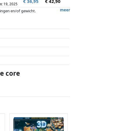
€ 36,95
€ 42,90
ec 19, 2025
meer
tingen en/of gewicht.
ergoedingen door partners hebben hier
he core