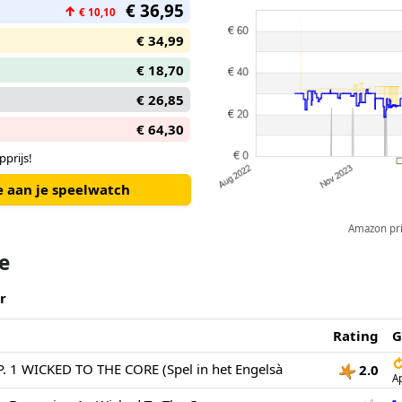
€ 36,95
↑
€ 10,10
€ 34,99
€ 18,70
€ 26,85
€ 64,30
prijs!
e aan je speelwatch
Amazon pric
te
r
Rating
G
. 1 WICKED TO THE CORE (Spel in het Engelsà
2.0
A
-