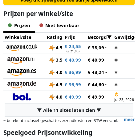
kunnen worden gecombineerd met alle bouwsets van Mattel
Prijzen per winkel/site
Brick Shop en andere merken.
Prijzen
Niet leverbaar
Winkel/site
Rating
Prijs
Bezorgd
Gewijzigd
€ 24,55
4.5
€ 38,09
~
✱
(£ 21,00)
3.5
€ 40,99
€ 40,99
✱
4.0
€ 36,99
€ 43,24
~
✱
4.5
€ 36,99
€ 44,60
~
✱
↻
4.0
€ 49,99
€ 49,99
Jul 23, 2026
▼ Alle 11 sites laten zien ▼
meer
~ betekent inclusief geschatte verzendkosten en BTW verschil.
Exacte verzendkosten zijn afhankelijk van o.a. afmetingen en/of
Speelgoed Prijsontwikkeling
gewicht.