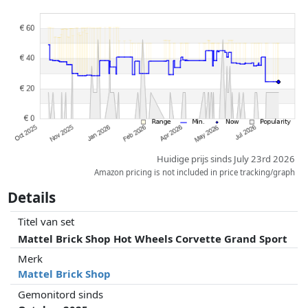
Prijzen en beschikbaarheid kunnen zijn veranderd sinds de laatste
controle. Volgorde is puur op basis van prijs, vergoedingen door
partners hebben hier geen enkele invoed op. Alleen bij gelijke prijzen
kunnen historische prestaties de volgorde beïnvloeden.
Huidige prijs sinds July 23rd 2026
Amazon pricing is not included in price tracking/graph
Details
Titel van set
Mattel Brick Shop Hot Wheels Corvette Grand Sport
Merk
Mattel Brick Shop
Gemonitord sinds