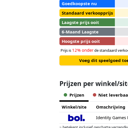
Goedkoopste nu
Standaard verkoopprijs
Laagste prijs ooit
6-Maand Laagste
Hoogste prijs ooit
12% onder
Prijs is
de standaard verkoo
Voeg dit speelgoed to
Prijzen per winkel/si
Prijzen
Niet leverbaa
Winkel/site
Omschrijving
Identity Games 
~ betekent inclusief geschatte verzendk