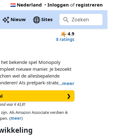
Nederland
•
Inloggen
of
registreren
Nieuw
Sites
4.9
8 ratings
n het bekende spel Monopoly
ompleet nieuwe manier. Je bezoekt
schien wel de allesbepalende
onderen! Als pretpark-strateeg ben
…
meer
cces van de Efteling. Je zorgt
ol
❯
mogelijk bekende attracties kan
 taak om met huisjes en hotels
and voor € 43,81
ernachtingen aan te bieden.
 zijn. Als Amazon Associate verdien ik
e Kleine Boodschap- en
pen. (
meer
)
e missie. Maar zoals in ieder
wikkeling
erwachts gevaar op de loer liggen.
t van je park te laten genieten? Ga