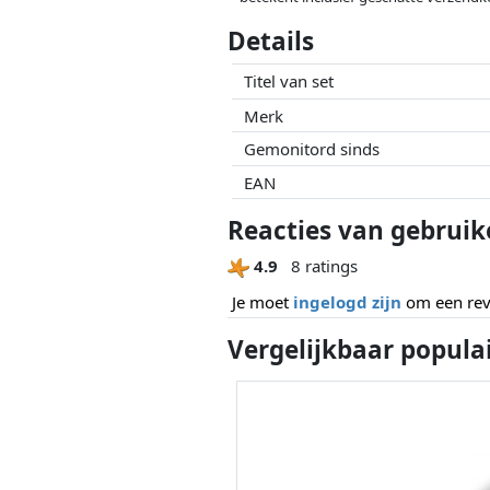
Prijzen en beschikbaarheid kunnen zijn 
Details
geen enkele invoed op. Alleen bij gelijk
Titel van set
Merk
Gemonitord sinds
EAN
Reacties van gebruik
4.9
8 ratings
Je moet
ingelogd zijn
om een revi
Vergelijkbaar popula