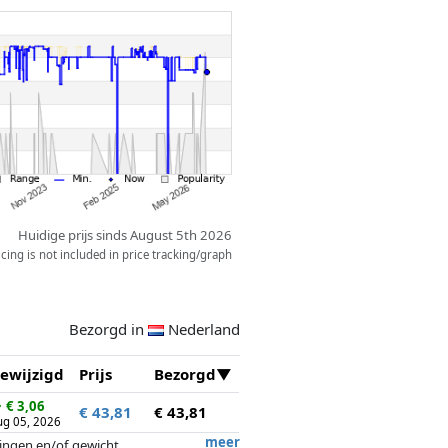
el!
Huidige prijs sinds August 5th 2026
ing is not included in price tracking/graph
Bezorgd in
Nederland
ewijzigd
Prijs
Bezorgd
↓
€ 3,06
€ 43,81
€ 43,81
ug 05, 2026
meer
tingen en/of gewicht.