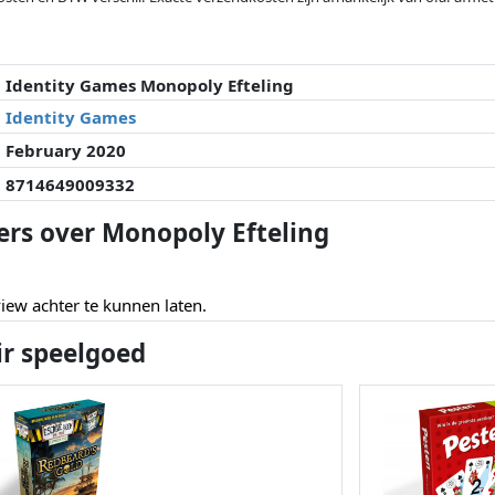
veranderd sinds de laatste controle. Volgorde is puur op basis van prijs, v
e prijzen kunnen historische prestaties de volgorde beïnvloeden.
Identity Games Monopoly Efteling
Identity Games
February 2020
8714649009332
ers over Monopoly Efteling
ew achter te kunnen laten.
ir speelgoed