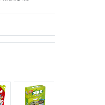
ergoedingen door partners hebben hier