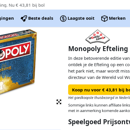
ng. Nu € 43,81 bij bol
igingen
Beste deals
Laagste ooit
Merken
Monopoly Efteling
In deze betoverende editie va
ontdek je de Efteling op een c
het park niet, maar wordt mis
directeur van de Wereld vol W
jij verantwoordelijk voor het su
Koop nu voor € 43,81 bij b
ervoor dat de gast van zoveel 
genieten, maar het is ook jouw
Het goedkoopste thuisbezorgd in Nederl
voldoende sprookjesachtige ov
Sommige links kunnen affiliate links
Tijdens dit avontuur kunnen d
met in aanmerking komende aanko
Schatkistkaarten je helpen bij j
Speelgoed Prijsont
sprookje kan ook hier een onv
Weet jij de bezoekers het mees