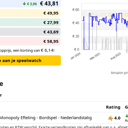
€ 43,81
↓
€ 3,06
de uitdaging aan en win het sp
€ 49,95
€ 27,99
€ 43,69
€ 58,95
€ 6,14
pprijs, een korting van
!
e aan je speelwatch
Amazon pric
te
r
Rating
G
Monopoly Efteling - Bordspel - Nederlandstalig
4.0
A
osten en BTW verschil. Exacte verzendkosten zijn afhankelijk van o.a. afme