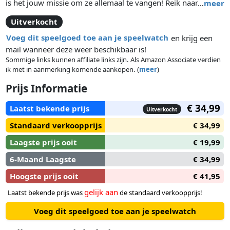
is het jouw missie om ze allemaal te vangen! Reik naar de
…
meer
lucht om Vliegende Pokémon te vinden of doorzoek de vloer
Uitverkocht
om Kruipende Pokémon vinden. Beweeg je lichaam volgens
de instructies om zo de beste trainer te worden. Zodra je de
Voeg dit speelgoed toe aan je speelwatch
en krijg een
Pokémon hebt gevangen leer je leuke weetjes over ze en
mail wanneer deze weer beschikbaar is!
worden ze toegevoegd aan je elektronische verzameling.
Sommige links kunnen affiliate links zijn. Als Amazon Associate verdien
ik met in aanmerking komende aankopen. (
meer
)
Prijs Informatie
€ 34,99
Laatst bekende prijs
Uitverkocht
Standaard verkoopprijs
€ 34,99
Laagste prijs ooit
€ 19,99
6-Maand Laagste
€ 34,99
Hoogste prijs ooit
€ 41,95
gelijk aan
Laatst bekende prijs was
de standaard verkoopprijs!
Voeg dit speelgoed toe aan je speelwatch