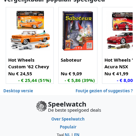
Hot Wheels
Saboteur
Hot Wheels '
Custom '62 Chevy
Acura NSX
Pickup
Nu € 24,55
Nu € 9,09
Nu € 41,99
- € 25,44 (51%)
- € 5,86 (39%)
- € 8,00
Desktop versie
Foutje gezien of suggesties ?
Speelwatch
De beste speelgoed deals
Over Speelwatch
Populair
Taal
NL
|
EN