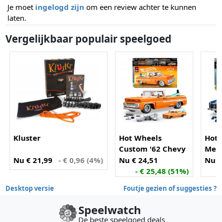
Je moet
ingelogd zijn
om een review achter te kunnen
laten.
Vergelijkbaar populair speelgoed
Kluster
Hot Wheels
Hot 
Custom '62 Chevy
Merc
Pickup
SL
Nu € 21,99
- € 0,96 (4%)
Nu € 24,51
Nu €
- € 25,48 (51%)
Desktop versie
Foutje gezien of suggesties ?
Speelwatch
De beste speelgoed deals