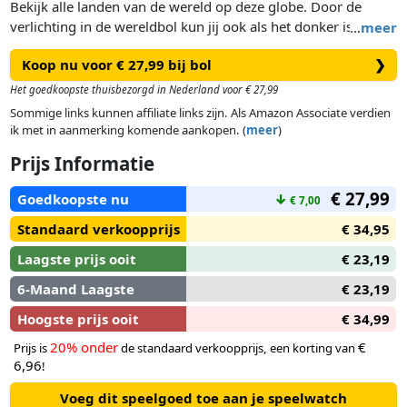
Bekijk alle landen van de wereld op deze globe. Door de
verlichting in de wereldbol kun jij ook als het donker is alle
…
meer
landen bekijken. Gebruik de Wereldbol lamp om landen op te
Koop nu voor € 27,99 bij bol
❯
zoeken en om je de helpen met het oefenen van je
topografie. Daarnaast staat deze wereldbol mooi in je kamer
Het goedkoopste thuisbezorgd in Nederland voor € 27,99
ter decoratie. De wereldbol heeft leuke details van dieren en
Sommige links kunnen affiliate links zijn. Als Amazon Associate verdien
gebouwen die horen bij de landen en de werelddelen. Zo leer
ik met in aanmerking komende aankopen. (
meer
)
je naast de landen ook de dieren en gebouwen nog beter
Prijs Informatie
kennen. Kan jij Nederland op de wereldbol lamp vinden? De
globe heeft een doorsnede van 25 cm en is Nederlandstalig.
€ 27,99
Goedkoopste nu
↓
€ 7,00
Standaard verkoopprijs
€ 34,95
Laagste prijs ooit
€ 23,19
6-Maand Laagste
€ 23,19
Hoogste prijs ooit
€ 34,99
20% onder
€
Prijs is
de standaard verkoopprijs, een korting van
6,96
!
Voeg dit speelgoed toe aan je speelwatch