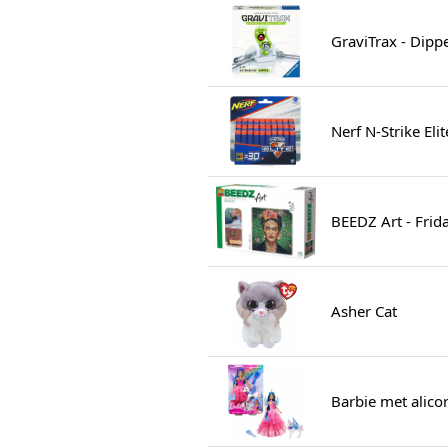
GraviTrax - Dipp
Nerf N-Strike Elit
BEEDZ Art - Frid
Asher Cat
Barbie met alico