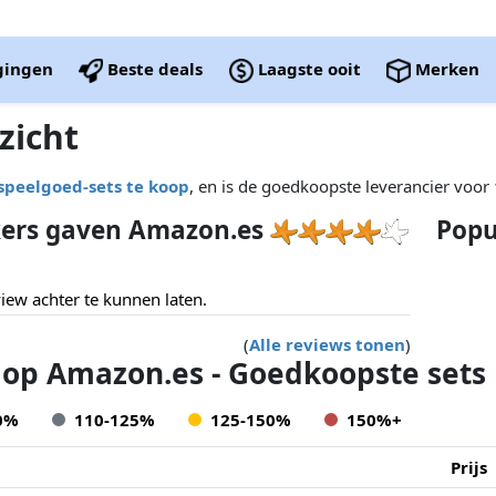
igingen
Beste deals
Laagste ooit
Merken
zicht
speelgoed-sets te koop
, en is de goedkoopste leverancier voor
kers gaven Amazon.es
Popul
ew achter te kunnen laten.
(
Alle reviews tonen
)
 op Amazon.es - Goedkoopste sets
0%
110-125%
125-150%
150%+
Prijs