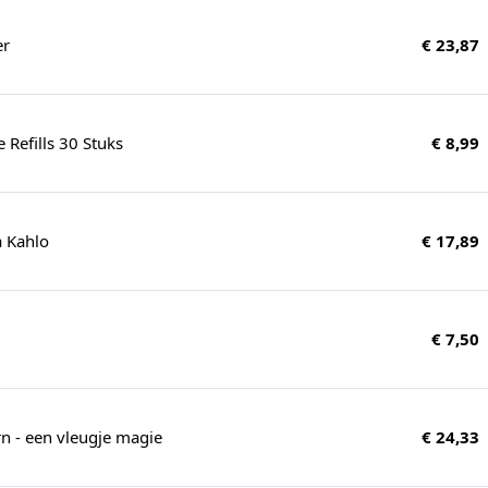
er
€ 23,87
e Refills 30 Stuks
€ 8,99
a Kahlo
€ 17,89
€ 7,50
rn - een vleugje magie
€ 24,33