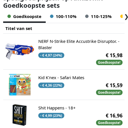
Goedkoopste sets
Goedkoopste
100-110%
110-125%
Titel van set
NERF N-Strike Elite Accustrike Disruptor. -
Blaster
€ 15,98
- € 4,97 (24%)
Goedkoopste!
Kid K'nex - Safari Mates
€ 15,59
- € 4,36 (22%)
Goedkoopste!
Shit Happens - 18+
€ 16,96
- € 4,99 (23%)
Goedkoopste!