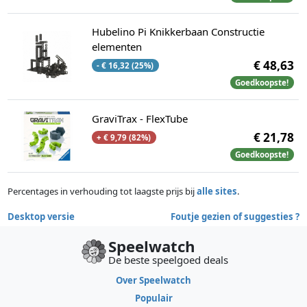
Hubelino Pi Knikkerbaan Constructie
elementen
€ 48,63
- € 16,32 (25%)
Goedkoopste!
GraviTrax - FlexTube
€ 21,78
+ € 9,79 (82%)
Goedkoopste!
Percentages in verhouding tot laagste prijs bij
alle sites
.
Desktop versie
Foutje gezien of suggesties ?
Speelwatch
De beste speelgoed deals
Over Speelwatch
Populair