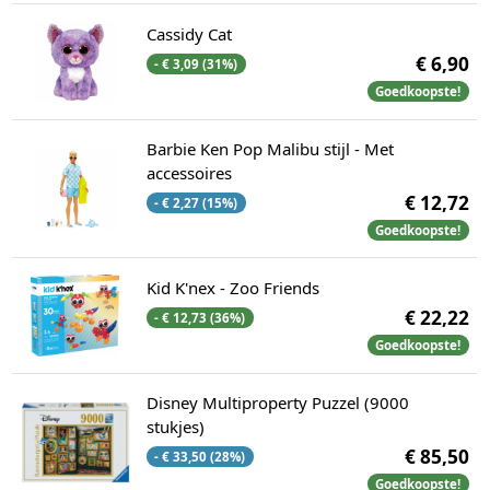
Cassidy Cat
€ 6,90
- € 3,09 (31%)
Goedkoopste!
Barbie Ken Pop Malibu stijl - Met
accessoires
€ 12,72
- € 2,27 (15%)
Goedkoopste!
Kid K'nex - Zoo Friends
€ 22,22
- € 12,73 (36%)
Goedkoopste!
Disney Multiproperty Puzzel (9000
stukjes)
€ 85,50
- € 33,50 (28%)
Goedkoopste!