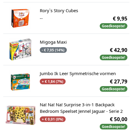
Rory`s Story Cubes
--
€ 9,95
Goedkoopste!
Migoga Maxi
€ 42,90
- € 7,05 (14%)
Goedkoopste!
Jumbo Ik Leer Symmetrische vormen
€ 27,79
+ € 1,84 (7%)
Goedkoopste!
Na! Na! Na! Surprise 3-in-1 Backpack
Bedroom Speelset Jennel Jaguar - Serie 2
€ 50,00
+ € 0,01 (0%)
Goedkoopste!