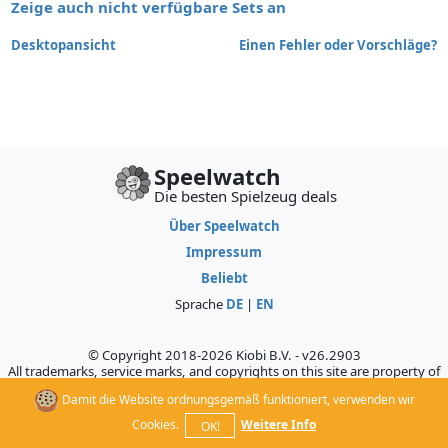
Zeige auch nicht verfügbare Sets an
Desktopansicht
Einen Fehler oder Vorschläge?
Speelwatch
Die besten Spielzeug deals
Über Speelwatch
Impressum
Beliebt
Sprache
DE
|
EN
© Copyright 2018-2026 Kiobi B.V. - v26.2903
All trademarks, service marks, and copyrights on this site are property of
their respective owners, who do not sponsor, authorize, or endorse this
Damit die Website ordnungsgemäß funktioniert, verwenden wir
site.
Cookies.
Weitere Info
OK!