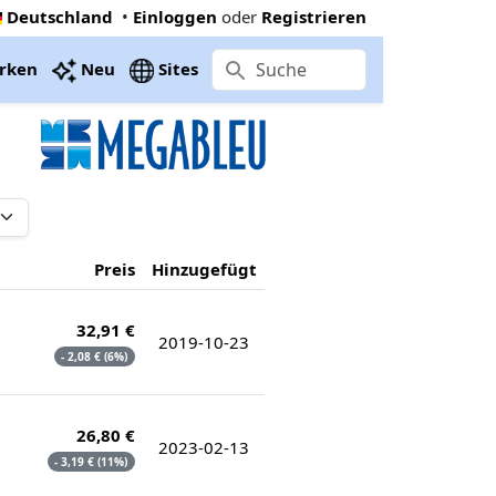
Deutschland
•
Einloggen
oder
Registrieren
rken
Neu
Sites
Preis
Hinzugefügt
32,91 €
2019-10-23
- 2,08 € (6%)
26,80 €
2023-02-13
- 3,19 € (11%)