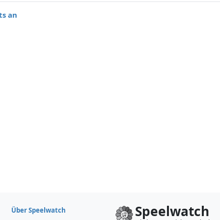
ts an
Speelwatch
Über Speelwatch