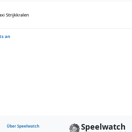
i Strijkkralen
ts an
Speelwatch
Über Speelwatch