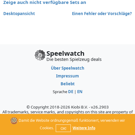
Zeige auch nicht verfügbare Sets an
Desktopansicht
Einen Fehler oder Vorschläge?
Speelwatch
Die besten Spielzeug deals
Über Speelwatch
Impressum
Beliebt
Sprache
DE
|
EN
© Copyright 2018-2026 Kiobi B.V. - v26.2903
All trademarks, service marks, and copyrights on this site are property of
their respective owners, who do not sponsor, authorize, or endorse this
Damit die Website ordnungsgemäß funktioniert, verwenden wir
site.
Cookies.
Weitere Info
OK!