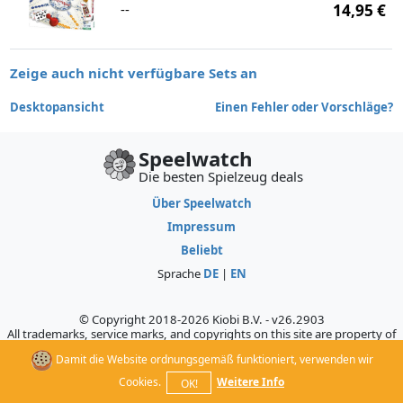
--
14,95 €
Zeige auch nicht verfügbare Sets an
Desktopansicht
Einen Fehler oder Vorschläge?
Speelwatch
Die besten Spielzeug deals
Über Speelwatch
Impressum
Beliebt
Sprache
DE
|
EN
© Copyright 2018-2026 Kiobi B.V. - v26.2903
All trademarks, service marks, and copyrights on this site are property of
their respective owners, who do not sponsor, authorize, or endorse this
Damit die Website ordnungsgemäß funktioniert, verwenden wir
site.
Cookies.
Weitere Info
OK!