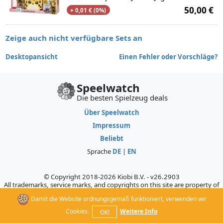
50,00 €
+ 0,01 € (0%)
Zeige auch nicht verfügbare Sets an
Desktopansicht
Einen Fehler oder Vorschläge?
Speelwatch
Die besten Spielzeug deals
Über Speelwatch
Impressum
Beliebt
Sprache
DE
|
EN
© Copyright 2018-2026 Kiobi B.V. - v26.2903
All trademarks, service marks, and copyrights on this site are property of
their respective owners, who do not sponsor, authorize, or endorse this
Damit die Website ordnungsgemäß funktioniert, verwenden wir
site.
Cookies.
Weitere Info
OK!