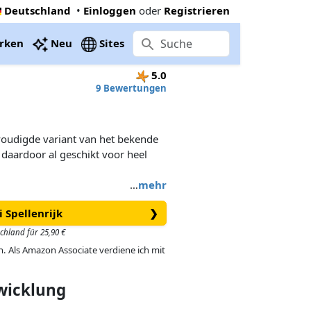
Deutschland
•
Einloggen
oder
Registrieren
rken
Neu
Sites
5.0
9 Bewertungen
envoudigde variant van het bekende
s daardoor al geschikt voor heel
…
mehr
i Spellenrijk
❯
schland für 25,90 €
in. Als Amazon Associate verdiene ich mit
twicklung