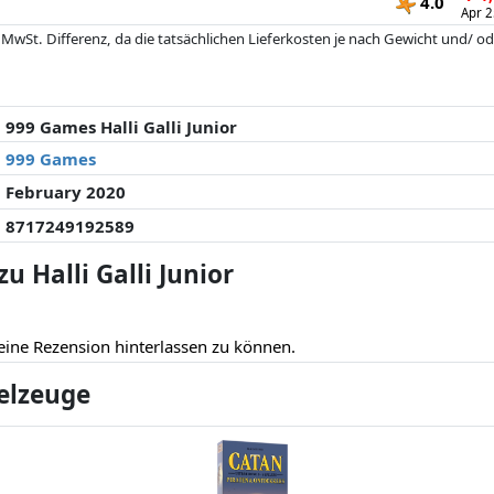
4.0
Apr 2
 MwSt. Differenz, da die tatsächlichen Lieferkosten je nach Gewicht und/
 seit der letzten Aktualisierung geändert haben. Die Ordnung erfolgt rein
. Nur bei gleichen Preisen können historische Leistungen die Ordnung beein
999 Games Halli Galli Junior
999 Games
February 2020
8717249192589
 Halli Galli Junior
eine Rezension hinterlassen zu können.
ielzeuge