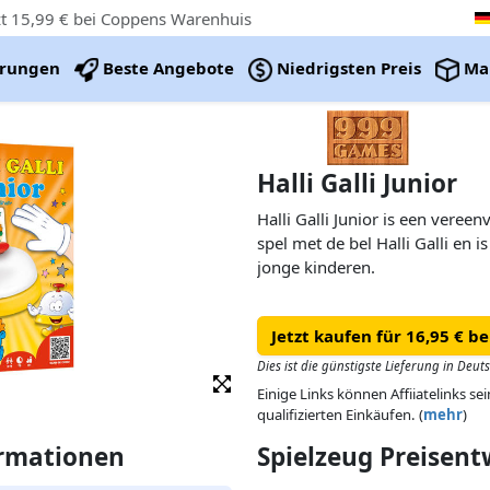
tzt 15,99 € bei Coppens Warenhuis
erungen
Beste Angebote
Niedrigsten Preis
Ma
Halli Galli Junior
Halli Galli Junior is een vere
spel met de bel Halli Galli en i
jonge kinderen.
Jetzt kaufen für 16,95 € be
Dies ist die günstigste Lieferung in Deut
Einige Links können Affiiatelinks se
qualifizierten Einkäufen. (
mehr
)
ormationen
Spielzeug Preisen