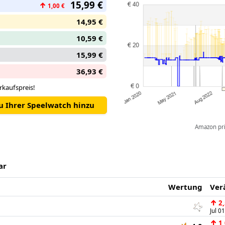
15,99 €
↑
1,00 €
14,95 €
10,59 €
15,99 €
36,93 €
rkaufspreis!
zu Ihrer Speelwatch hinzu
Amazon pric
ar
Wertung
Ver
↑
2,
Jul 0
↑
1,