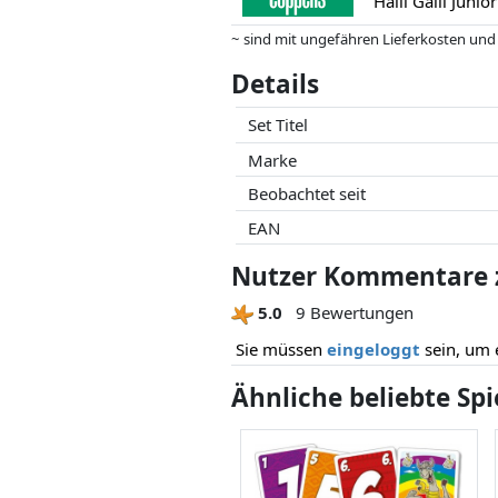
Halli Galli Junior
~ sind mit ungefähren Lieferkosten und
können.
Details
Preise und Verfügbarkeiten können sich
Partner haben darauf keinerlei Einfluss
Set Titel
Marke
Beobachtet seit
EAN
Nutzer Kommentare zu
5.0
9 Bewertungen
Sie müssen
eingeloggt
sein, um 
Ähnliche beliebte Sp