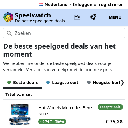
Nederland
•
Inloggen
of
registreren
Speelwatch
MENU
De beste speelgoed deals
De beste speelgoed deals van het
moment
We hebben hieronder de beste speelgoed deals voor je
verzameld. Verschil is in vergelijk met de originele prijs.
❯
Beste deals
Laagste ooit
Hoogste korting
Titel van set
Hot Wheels Mercedes-Benz
Laagste ooit
300 SL
€ 75,28
- € 74,71 (50%)