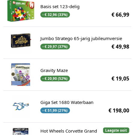
Basis set 123-delig
€ 66,99
- € 32,96 (33%)
Jumbo Stratego 65-jarig jubileumversie
€ 49,98
- € 29,97 (37%)
Gravity Maze
€ 19,05
- € 20,90 (52%)
Giga Set 1680 Waterbaan
€ 198,00
- € 51,99 (21%)
Hot Wheels Corvette Grand
Laagste ooit