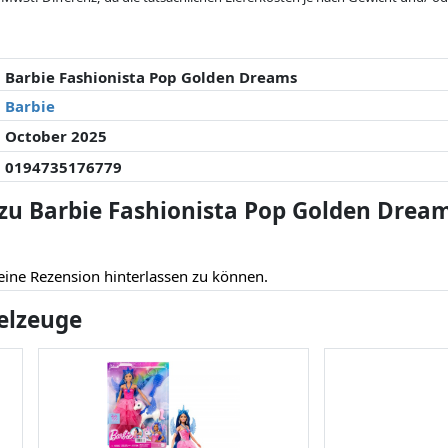
 seit der letzten Aktualisierung geändert haben. Die Ordnung erfolgt rein
. Nur bei gleichen Preisen können historische Leistungen die Ordnung beein
Barbie Fashionista Pop Golden Dreams
Barbie
October 2025
0194735176779
u Barbie Fashionista Pop Golden Drea
eine Rezension hinterlassen zu können.
ielzeuge