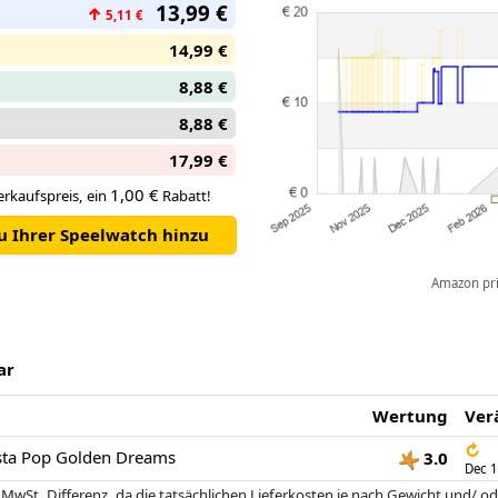
13,99 €
↑
5,11 €
Barbie pop viert 65 jaar kenme
op iconische looks en veel unie
14,99 €
Geïnspireerd door haar Gouden
8,88 €
1980, draagt Barbiepop Fashio
perfect is voor de dansvloer!
8,88 €
Trendy, transparante laarzen
17,99 €
'Droom'-ketting schroeven het 
De Barbiepop is tenger en dra
1,00 €
rkaufspreis, ein
Rabatt!
golven om de feestelijke outfi
zu Ihrer Speelwatch hinzu
Met eindeloze mogelijkheden vo
zijn Barbie poppen een geweld
Amazon pric
en kinderen van 3 jaar en oude
ar
Wertung
Ver
↻
ista Pop Golden Dreams
3.0
Dec 1
 MwSt. Differenz, da die tatsächlichen Lieferkosten je nach Gewicht und/