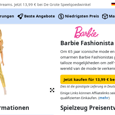
Dreams. Jetzt 13,99 € bei De Grote Speelgoedwinkel
erungen
Beste Angebote
Niedrigsten Preis
Ma
Barbie Fashionist
Om 65 jaar iconische mode en
omarmen Barbie Fashionistas p
talloze mogelijkheden om zelf 
wereld van de mode te verkenn
kunnen kids ontdekken hoe leuk
Jetzt kaufen für 13,99 € 
laten zien in je eigen stijl! En 
tegenwoordig zijn Barbie popp
Dies ist die günstigste Lieferung in Deut
kinderen die van mode houden.
Einige Links können Affiiatelinks se
van beschikbaarheid. Poppen k
qualifizierten Einkäufen. (
mehr
)
kleuren en versieringen mogeli
ormationen
Spielzeug Preisen