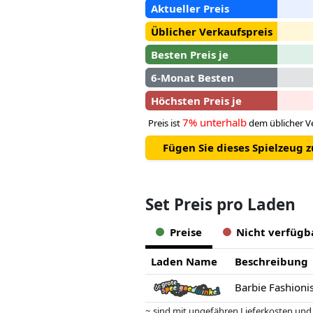
Aktueller Preis
Üblicher Verkaufspreis
Besten Preis je
6-Monat Besten
Höchsten Preis je
7% unterhalb
Preis ist
dem üblicher Ve
Fügen Sie dieses Spielzeug 
Set Preis pro Laden
Preise
Nicht verfügb
Laden Name
Beschreibung
Barbie Fashion
~ sind mit ungefähren Lieferkosten und