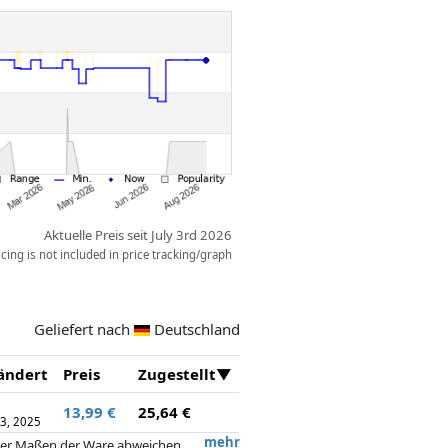
rkende stijl met een modern tintje
ke details!
 Droom-outfit die debuteerde in
nistas een gouden jumpsuit die
 met hoge hakken en een gouden
volume van deze outfit op!
agt haar lange blonde haar met
t compleet te maken!
or styling en verhalen vertellen
ig cadeau voor fans, verzamelaars
Aktuelle Preis seit July 3rd 2026
ing is not included in price tracking/graph
r!
Geliefert nach
Deutschland
ändert
Preis
Zugestellt
13,99 €
25,64 €
3, 2025
mehr
 oder Maßen der Ware abweichen