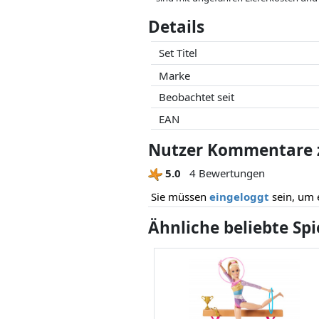
können.
Details
Preise und Verfügbarkeiten können sich
Partner haben darauf keinerlei Einfluss
Set Titel
Marke
Beobachtet seit
EAN
Nutzer Kommentare z
5.0
4 Bewertungen
Sie müssen
eingeloggt
sein, um 
Ähnliche beliebte Sp