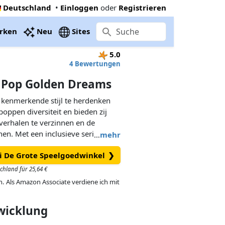
Deutschland
•
Einloggen
oder
Registrieren
rken
Neu
Sites
5.0
4 Bewertungen
a Pop Golden Dreams
 kenmerkende stijl te herdenken
oppen diversiteit en bieden zij
verhalen te verzinnen en de
en. Met een inclusieve serie looks
…
mehr
 het is om je persoonlijkheid te
bei De Grote Speelgoedwinkel
❯
met de vette trends van
en een ideaal cadeau voor alle
schland für 25,64 €
 Per stuk verkrijgbaar op basis
in. Als Amazon Associate verdiene ich mit
unnen niet los staan. Afwijkende
jk.
twicklung