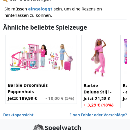
Sie müssen
eingeloggt
sein, um eine Rezension
hinterlassen zu können.
Ähnliche beliebte Spielzeuge
Barbie Droomhuis
Barbie
Bar
Poppenhuis
Deluxe Stijl -
- e
Jetzt 189,99 €
- 10,00 € (5%)
Zachtroze set
ma
Jetzt 21,28 €
Jet
met
+ 3,29 € (18%)
namaakbont
Desktopansicht
Einen Fehler oder Vorschläge?
Speelwatch