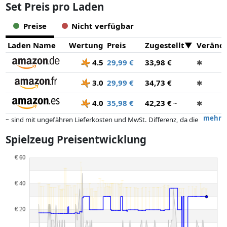
Set Preis pro Laden
Preise
Nicht verfügbar
Laden Name
Wertung
Preis
Zugestellt
Veränd
4.5
29,99 €
33,98 €
✱
3.0
29,99 €
34,73 €
✱
4.0
35,98 €
42,23 €
~
✱
mehr
~ sind mit ungefähren Lieferkosten und MwSt. Differenz, da die
tatsächlichen Lieferkosten je nach Gewicht und/ oder Maßen der Ware
Spielzeug Preisentwicklung
abweichen können.
Preise und Verfügbarkeiten können sich seit der letzten Aktualisierung
geändert haben. Die Ordnung erfolgt rein nach dem Preis,
Vergütungen durch Partner haben darauf keinerlei Einfluss. Nur bei
gleichen Preisen können historische Leistungen die Ordnung
beeinflussen.