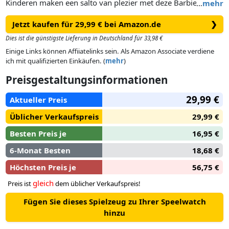
Kinderen maken een salto van plezier met deze Barbie
…
mehr
Turnen speelset met modepop, saltofunctie en meer dan 10
Jetzt kaufen für 29,99 € bei Amazon.de
❯
accessoires voor favoriete evenementen! Bedenk zelf
turnroutines voor de vloer of evenwichtsbalk en maak
Dies ist die günstigste Lieferung in Deutschland für 33,98 €
acrobatische moves in de lucht dankzij het mechanisme met
Einige Links können Affiiatelinks sein. Als Amazon Associate verdiene
C-klem klik hem op de taille van de pop voor salto's,
ich mit qualifizierten Einkäufen. (
mehr
)
radslagen, sprongen en meer! Extra verhalende accessoires
Preisgestaltungsinformationen
zijn onder andere batons, hoepels, een beker en een
warming-uppak voor een spannende wedstrijd. Dankzij de
29,99 €
Aktueller Preis
vele mogelijkheden is de Barbie pop en speelset een
geweldig cadeau voor kinderen vanaf 3 jaar. Pop kan niet los
Üblicher Verkaufspreis
29,99 €
staan of alleen salto's maken. Afwijkende kleuren en
Besten Preis je
16,95 €
versieringen mogelijk.
6-Monat Besten
18,68 €
Höchsten Preis je
56,75 €
gleich
Preis ist
dem üblicher Verkaufspreis!
Fügen Sie dieses Spielzeug zu Ihrer Speelwatch
hinzu