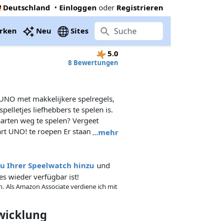
Deutschland
•
Einloggen
oder
Registrieren
rken
Neu
Sites
5.0
8 Bewertungen
e UNO met makkelijkere spelregels,
pelletjes liefhebbers te spelen is.
kaarten weg te spelen? Vergeet
aart UNO! te roepen Er staan
…
mehr
p de speelkaarten, om het spel
zu Ihrer Speelwatch hinzu
und
es wieder verfügbar ist!
in. Als Amazon Associate verdiene ich mit
twicklung