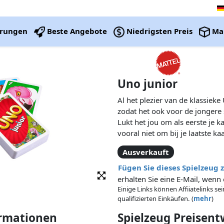
erungen
Beste Angebote
Niedrigsten Preis
Ma
Uno junior
Al het plezier van de klassiek
zodat het ook voor de jongere s
Lukt het jou om als eerste je 
vooral niet om bij je laatste k
grappige dierenafbeeldingen o
Ausverkauft
nóg leuker te maken.
Fügen Sie dieses Spielzeug 
erhalten Sie eine E-Mail, wenn 
Einige Links können Affiiatelinks se
qualifizierten Einkäufen. (
mehr
)
ormationen
Spielzeug Preisen