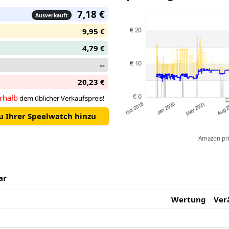
7,18 €
Ausverkauft
9,95 €
4,79 €
--
20,23 €
rhalb
dem üblicher Verkaufspreis!
zu Ihrer Speelwatch hinzu
Amazon pric
ar
Wertung
Ver