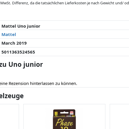
 MwSt. Differenz, da die tatsächlichen Lieferkosten je nach Gewicht und/
 seit der letzten Aktualisierung geändert haben. Die Ordnung erfolgt rein
. Nur bei gleichen Preisen können historische Leistungen die Ordnung beein
Mattel Uno junior
Mattel
March 2019
5011363524565
u Uno junior
eine Rezension hinterlassen zu können.
ielzeuge