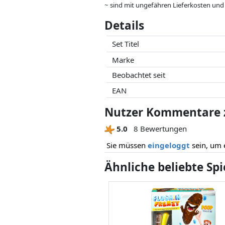
~ sind mit ungefähren Lieferkosten und
können.
Details
Preise und Verfügbarkeiten können sich
Partner haben darauf keinerlei Einfluss
Set Titel
Marke
Beobachtet seit
EAN
Nutzer Kommentare z
5.0
8 Bewertungen
Sie müssen
eingeloggt
sein, um 
Ähnliche beliebte Sp