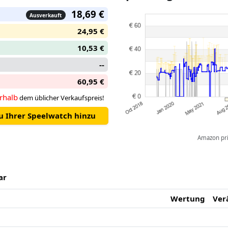
18,69 €
Ausverkauft
24,95 €
10,53 €
--
60,95 €
rhalb
dem üblicher Verkaufspreis!
zu Ihrer Speelwatch hinzu
Amazon pric
ar
Wertung
Ver