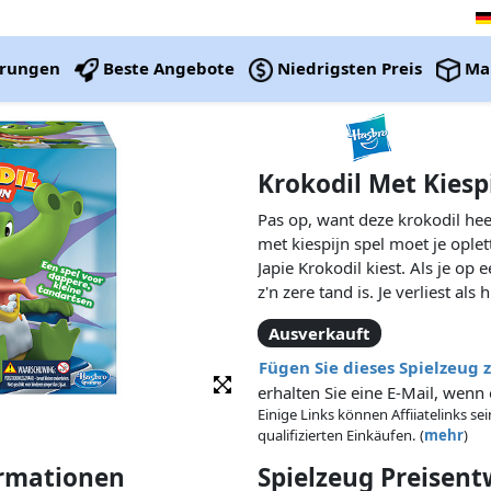
erungen
Beste Angebote
Niedrigsten Preis
Ma
Krokodil Met Kiesp
Pas op, want deze krokodil heef
met kiespijn spel moet je oplet
Japie Krokodil kiest. Als je op e
z'n zere tand is. Je verliest als h
tandarts bent dan alle anderen,
Ausverkauft
spelersKrokodil met kiespijn g
dappere kleine tandartsen Mak
Fügen Sie dieses Spielzeug 
spel. Wie niet gebeten wordt als
erhalten Sie eine E-Mail, wenn 
winnaar.
Einige Links können Affiiatelinks se
qualifizierten Einkäufen. (
mehr
)
ormationen
Spielzeug Preisen