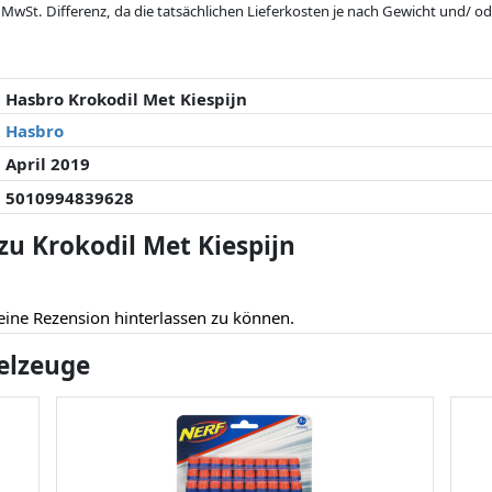
 MwSt. Differenz, da die tatsächlichen Lieferkosten je nach Gewicht und/
 seit der letzten Aktualisierung geändert haben. Die Ordnung erfolgt rein
. Nur bei gleichen Preisen können historische Leistungen die Ordnung beein
Hasbro Krokodil Met Kiespijn
Hasbro
April 2019
5010994839628
u Krokodil Met Kiespijn
eine Rezension hinterlassen zu können.
ielzeuge