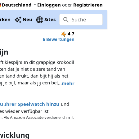
Deutschland
•
Einloggen
oder
Registrieren
rken
Neu
Sites
4.7
6 Bewertungen
ijn
t kiespijn! In dit grappige krokodil
ten dat je niet de zere tand van
en tand drukt, dan bijt hij als het
ij je bijt, maar als jij een betere
…
mehr
 dan win je! Voor 2 tot 4
ame is grappige speelpret voor
kelijk klaarzetten en eenvoudig
zu Ihrer Speelwatch hinzu
und
 hij/zij op een tand drukt is de
es wieder verfügbar ist!
in. Als Amazon Associate verdiene ich mit
twicklung