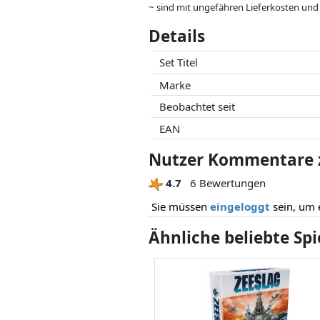
~ sind mit ungefähren Lieferkosten und
können.
Details
Preise und Verfügbarkeiten können sich
Partner haben darauf keinerlei Einfluss
Set Titel
Marke
Beobachtet seit
EAN
Nutzer Kommentare z
4.7
6 Bewertungen
Sie müssen
eingeloggt
sein, um 
Ähnliche beliebte Sp