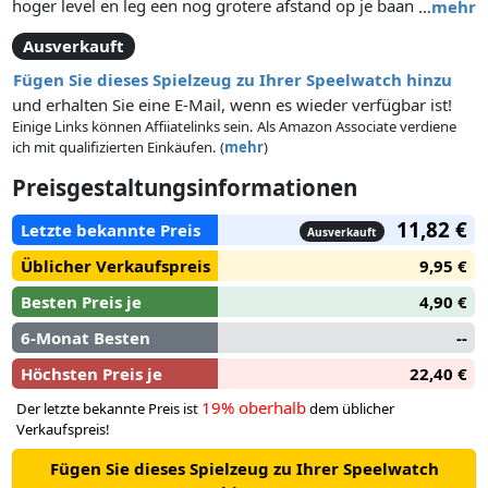
hoger level en leg een nog grotere afstand op je baan af.
…
mehr
Combineer de scoop met de GraviTrax Starter-Set en zorg
Ausverkauft
voor nog meer actie in je trajecten. Hoe lang rolt je kogel met
de scoop over de baan?
Fügen Sie dieses Spielzeug zu Ihrer Speelwatch hinzu
und erhalten Sie eine E-Mail, wenn es wieder verfügbar ist!
Einige Links können Affiiatelinks sein. Als Amazon Associate verdiene
ich mit qualifizierten Einkäufen. (
mehr
)
Preisgestaltungsinformationen
11,82 €
Letzte bekannte Preis
Ausverkauft
Üblicher Verkaufspreis
9,95 €
Besten Preis je
4,90 €
6-Monat Besten
--
Höchsten Preis je
22,40 €
19% oberhalb
Der letzte bekannte Preis ist
dem üblicher
Verkaufspreis!
Fügen Sie dieses Spielzeug zu Ihrer Speelwatch