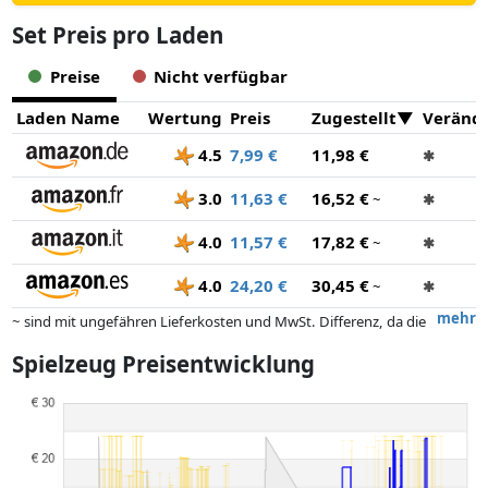
Set Preis pro Laden
Preise
Nicht verfügbar
Laden Name
Wertung
Preis
Zugestellt
Veränd
4.5
7,99 €
11,98 €
✱
3.0
11,63 €
16,52 €
~
✱
4.0
11,57 €
17,82 €
~
✱
4.0
24,20 €
30,45 €
~
✱
mehr
~ sind mit ungefähren Lieferkosten und MwSt. Differenz, da die
tatsächlichen Lieferkosten je nach Gewicht und/ oder Maßen der Ware
Spielzeug Preisentwicklung
abweichen können.
Preise und Verfügbarkeiten können sich seit der letzten Aktualisierung
geändert haben. Die Ordnung erfolgt rein nach dem Preis,
Vergütungen durch Partner haben darauf keinerlei Einfluss. Nur bei
gleichen Preisen können historische Leistungen die Ordnung