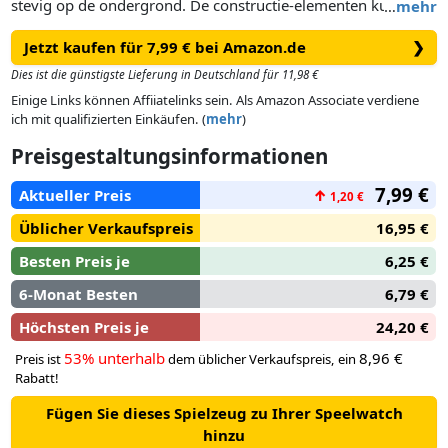
stevig op de ondergrond. De constructie-elementen kunnen
…
mehr
ook aan de onderkant van de basisplaat worden geklikt,
Jetzt kaufen für 7,99 € bei Amazon.de
❯
zodat je een niveau in de knikkerbaan kunt aanbrengen. De
plaat is tevens compatibel met bouwstenen van andere
Dies ist die günstigste Lieferung in Deutschland für 11,98 €
fabrikanten.
Einige Links können Affiiatelinks sein. Als Amazon Associate verdiene
ich mit qualifizierten Einkäufen. (
mehr
)
Preisgestaltungsinformationen
7,99 €
Aktueller Preis
↑
1,20 €
Üblicher Verkaufspreis
16,95 €
Besten Preis je
6,25 €
6-Monat Besten
6,79 €
Höchsten Preis je
24,20 €
53% unterhalb
8,96 €
Preis ist
dem üblicher Verkaufspreis, ein
Rabatt!
Fügen Sie dieses Spielzeug zu Ihrer Speelwatch
hinzu