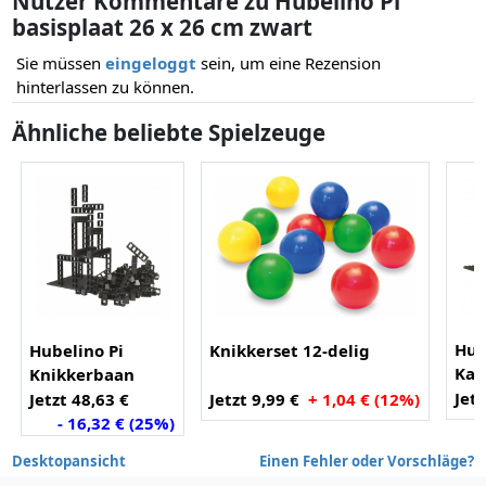
Nutzer Kommentare zu Hubelino Pi
basisplaat 26 x 26 cm zwart
Sie müssen
eingeloggt
sein, um eine Rezension
hinterlassen zu können.
Ähnliche beliebte Spielzeuge
Hub
Hubelino Pi
Knikkerset 12-delig
Ka
Knikkerbaan
Constructie
Jetz
Jetzt 48,63 €
Jetzt 9,99 €
+ 1,04 € (12%)
elementen
- 16,32 € (25%)
Desktopansicht
Einen Fehler oder Vorschläge?