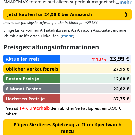
SMARTMAX totem is niet alleen superleuk magnetisch
…
mehr
speelgoed bestaande uit 8 blokken met verschillende
Jetzt kaufen für 24,90 € bei Amazon.fr
❯
vormen, geluiden en structuren maar bevat ook 24
opdrachten met de meest diverse totem-constructies.
Dies ist die günstigste Lieferung in Deutschland für ~29,68 €
Einige Links können Affiiatelinks sein. Als Amazon Associate verdiene
ich mit qualifizierten Einkäufen. (
mehr
)
Preisgestaltungsinformationen
23,99 €
Aktueller Preis
↑
1,37 €
Üblicher Verkaufspreis
27,95 €
Besten Preis je
12,00 €
6-Monat Besten
22,62 €
Höchsten Preis je
37,75 €
14% unterhalb
3,96 €
Preis ist
dem üblicher Verkaufspreis, ein
Rabatt!
Fügen Sie dieses Spielzeug zu Ihrer Speelwatch
hinzu