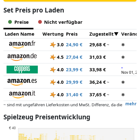
Set Preis pro Laden
Preise
Nicht verfügbar
Laden Name
Wertung
Preis
Zugestellt
Veränd
3.0
24,90 €
29,68 €
~
✱
4.5
27,04 €
31,03 €
✱
-
4.0
23,99 €
33,98 €
Nov 01, 2
4.0
29,99 €
36,24 €
~
✱
4.0
31,40 €
37,65 €
~
✱
mehr
~ sind mit ungefähren Lieferkosten und MwSt. Differenz, da die
tatsächlichen Lieferkosten je nach Gewicht und/ oder Maßen der Ware
Spielzeug Preisentwicklung
abweichen können.
Preise und Verfügbarkeiten können sich seit der letzten Aktualisierung
geändert haben. Die Ordnung erfolgt rein nach dem Preis,
Vergütungen durch Partner haben darauf keinerlei Einfluss. Nur bei