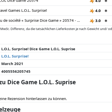
 LOL Dice Game 20574
4.0
✱
avel Games L.O.L. Surprise!
4.0
✱
Ravensburger Jeu de société « Surprise Dice Game » 20574 - L.O.L. Surprise! Multicolore
3.0
✱
 MwSt. Differenz, da die tatsächlichen Lieferkosten je nach Gewicht und/
 seit der letzten Aktualisierung geändert haben. Die Ordnung erfolgt rein
. Nur bei gleichen Preisen können historische Leistungen die Ordnung beein
L.O.L. Surprise! Dice Game L.O.L. Suprise
L.O.L. Surprise!
March 2021
4005556205745
u Dice Game L.O.L. Suprise
eine Rezension hinterlassen zu können.
ielzeuge