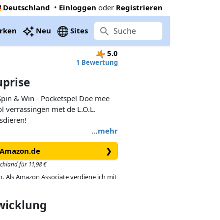
Deutschland
•
Einloggen
oder
Registrieren
rken
Neu
Sites
5.0
1 Bewertung
uprise
 Spin & Win - Pocketspel Doe mee
l verrassingen met de L.O.L.
sdieren!
…
mehr
i Amazon.de
❯
schland für 11,98 €
in. Als Amazon Associate verdiene ich mit
twicklung