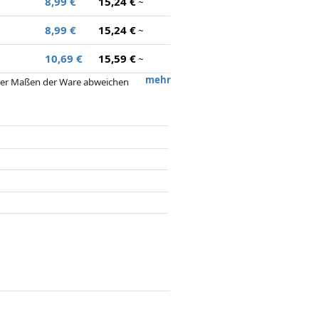
8,99 €
15,24 €
~
8,99 €
15,24 €
~
10,69 €
15,59 €
~
mehr
 oder Maßen der Ware abweichen
 nach dem Preis, Vergütungen durch
flussen.