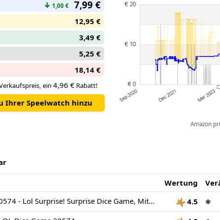
7,99 €
↓
1,00 €
12,95 €
3,49 €
5,25 €
18,14 €
4,96 €
Verkaufspreis, ein
Rabatt!
zu Ihrer Speelwatch hinzu
Amazon pric
ar
Wertung
Ver
Ravensburger 20574 - Lol Surprise! Surprise Dice Game, Mitbringspiel für 2-4 Spieler, ab 6 Jahren, kompaktes Format, Reisespiel, Brettspiel
4.5
✱