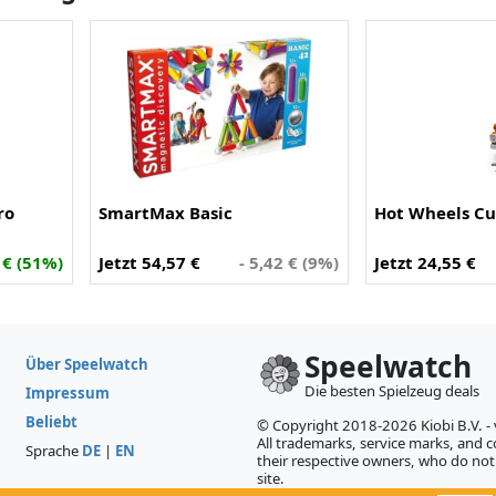
ro
SmartMax Basic
Hot Wheels Cu
 € (51%)
Jetzt 54,57 €
- 5,42 € (9%)
Jetzt 24,55 €
Speelwatch
Über Speelwatch
Die besten Spielzeug deals
Impressum
Beliebt
© Copyright 2018-2026 Kiobi B.V. -
All trademarks, service marks, and co
Sprache
DE
|
EN
their respective owners, who do not 
site.