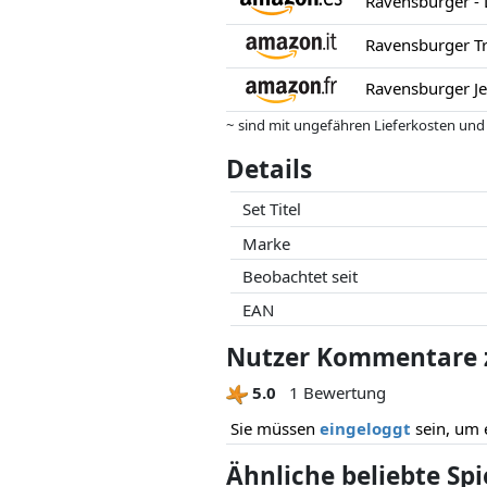
Ravensburger -
Ravensburger Tr
~ sind mit ungefähren Lieferkosten und
können.
Details
Preise und Verfügbarkeiten können sich
Partner haben darauf keinerlei Einfluss
Set Titel
Marke
Beobachtet seit
EAN
Nutzer Kommentare z
5.0
1 Bewertung
Sie müssen
eingeloggt
sein, um 
Ähnliche beliebte Sp