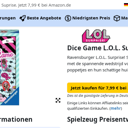
 Suprise. Jetzt 7,99 € bei Amazon.de
erungen
Beste Angebote
Niedrigsten Preis
Ma
Dice Game L.O.L. S
Ravensburger L.O.L. Surprise!
met de spannende wedstrijd vo
poppetjes en hun schattige hui
Jetzt kaufen für 7,99 € be
Dies ist die günstigste Lieferung in Deut
Einige Links können Affiiatelinks se
qualifizierten Einkäufen. (
mehr
)
ormationen
Spielzeug Preisen