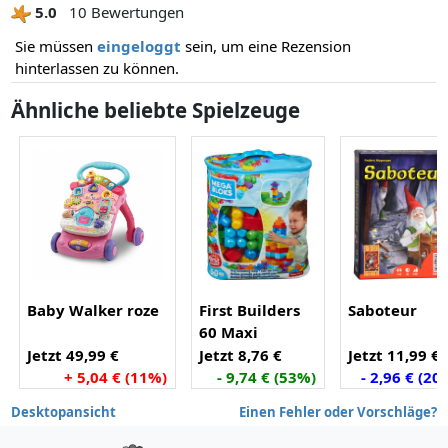
5.0
10 Bewertungen
Sie müssen
eingeloggt
sein, um eine Rezension
hinterlassen zu können.
Ähnliche beliebte Spielzeuge
Baby Walker roze
First Builders
Saboteur
60 Maxi
Blokken
Jetzt 49,99 €
Jetzt 8,76 €
Jetzt 11,99 €
+ 5,04 € (11%)
- 9,74 € (53%)
- 2,96 € (20
Desktopansicht
Einen Fehler oder Vorschläge?