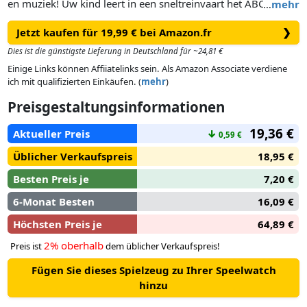
en muziek! Uw kind leert in een sneltreinvaart het ABC door
…
mehr
deze muzikale trein te bouwen met de letter A tot Z! Maak de
Jetzt kaufen für 19,99 € bei Amazon.fr
❯
drie wielsets met echt draaiende wielen aan elkaar vast.
Stapel daarna de letterblokken op elkaar en vorm het alfabet
Dies ist die günstigste Lieferung in Deutschland für ~24,81 €
of een heel woord. Duw op de schoorsteen van de trein en
Einige Links können Affiiatelinks sein. Als Amazon Associate verdiene
luister naar treingeluidjes en muziek. Zo voeg je een snufje
ich mit qualifizierten Einkäufen. (
mehr
)
magie toe aan jouw alfabetavontuur!
Preisgestaltungsinformationen
19,36 €
Aktueller Preis
↓
0,59 €
Üblicher Verkaufspreis
18,95 €
Besten Preis je
7,20 €
6-Monat Besten
16,09 €
Höchsten Preis je
64,89 €
2% oberhalb
Preis ist
dem üblicher Verkaufspreis!
Fügen Sie dieses Spielzeug zu Ihrer Speelwatch
hinzu