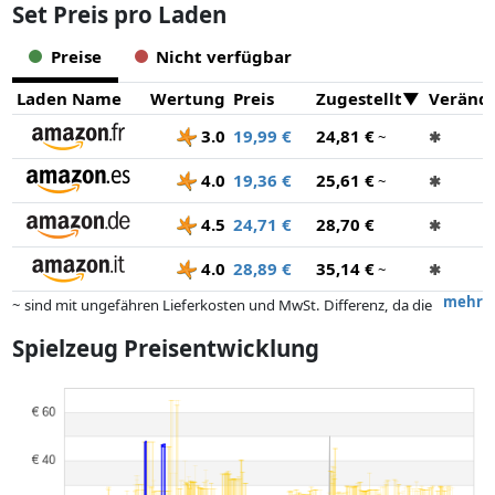
Set Preis pro Laden
Preise
Nicht verfügbar
Laden Name
Wertung
Preis
Zugestellt
Veränd
3.0
19,99 €
24,81 €
~
✱
4.0
19,36 €
25,61 €
~
✱
4.5
24,71 €
28,70 €
✱
4.0
28,89 €
35,14 €
~
✱
mehr
~ sind mit ungefähren Lieferkosten und MwSt. Differenz, da die
tatsächlichen Lieferkosten je nach Gewicht und/ oder Maßen der Ware
Spielzeug Preisentwicklung
abweichen können.
Preise und Verfügbarkeiten können sich seit der letzten Aktualisierung
geändert haben. Die Ordnung erfolgt rein nach dem Preis,
Vergütungen durch Partner haben darauf keinerlei Einfluss. Nur bei
gleichen Preisen können historische Leistungen die Ordnung
beeinflussen.