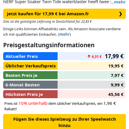
NERF Super Soaker Twin Tide waterblaster heeft twee vaten
…
mehr
zodat je twee stromen water tegelijk kunt afvuren. Vul de
Jetzt kaufen für 17,99 € bei Amazon.fr
❯
tank en de pomp om de waterstralen uit beide vaten te
vuren. Deze waterblaster heeft een waterreservoir waar tot
Dies ist die günstigste Lieferung in Deutschland für 22,83 €
975 milliliter water in kan.
Einige Links können Affiiatelinks sein. Als Amazon Associate verdiene
ich mit qualifizierten Einkäufen. (
mehr
)
Preisgestaltungsinformationen
17,99 €
Aktueller Preis
↑
6,31 €
Üblicher Verkaufspreis
19,95 €
Besten Preis je
7,97 €
6-Monat Besten
9,99 €
Höchsten Preis je
45,56 €
10% unterhalb
1,96 €
Preis ist
dem üblicher Verkaufspreis, ein
Rabatt!
Fügen Sie dieses Spielzeug zu Ihrer Speelwatch
hinzu