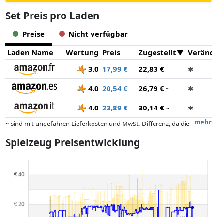
Set Preis pro Laden
Preise
Nicht verfügbar
Laden Name
Wertung
Preis
Zugestellt
Veränd
3.0
17,99 €
22,83 €
✱
4.0
20,54 €
26,79 €
~
✱
4.0
23,89 €
30,14 €
~
✱
mehr
~ sind mit ungefähren Lieferkosten und MwSt. Differenz, da die
tatsächlichen Lieferkosten je nach Gewicht und/ oder Maßen der Ware
Spielzeug Preisentwicklung
abweichen können.
Preise und Verfügbarkeiten können sich seit der letzten Aktualisierung
geändert haben. Die Ordnung erfolgt rein nach dem Preis,
Vergütungen durch Partner haben darauf keinerlei Einfluss. Nur bei
gleichen Preisen können historische Leistungen die Ordnung
beeinflussen.