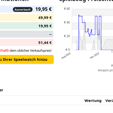
19,95 €
Ausverkauft
49,99 €
19,95 €
--
51,44 €
rhalb
dem üblicher Verkaufspreis!
zu Ihrer Speelwatch hinzu
A
Amazon pric
ar
Wertung
Ver