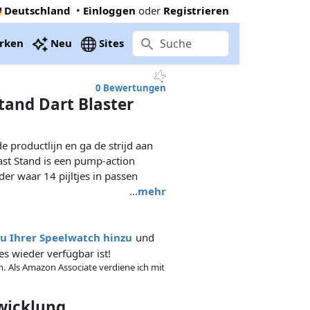
Deutschland
•
Einloggen
oder
Registrieren
rken
Neu
Sites
0 Bewertungen
Stand Dart Blaster
de productlijn en ga de strijd aan
ast Stand is een pump-action
der waar 14 pijltjes in passen
…
mehr
zu Ihrer Speelwatch hinzu
und
es wieder verfügbar ist!
in. Als Amazon Associate verdiene ich mit
twicklung