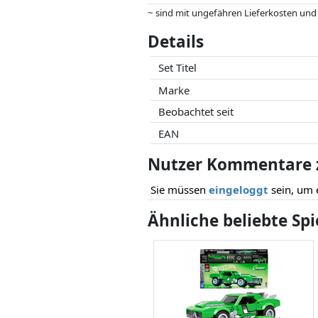
~ sind mit ungefähren Lieferkosten und
können.
Details
Preise und Verfügbarkeiten können sich
Partner haben darauf keinerlei Einfluss
Set Titel
Marke
Beobachtet seit
EAN
Nutzer Kommentare zu
Sie müssen
eingeloggt
sein, um 
Ähnliche beliebte Sp