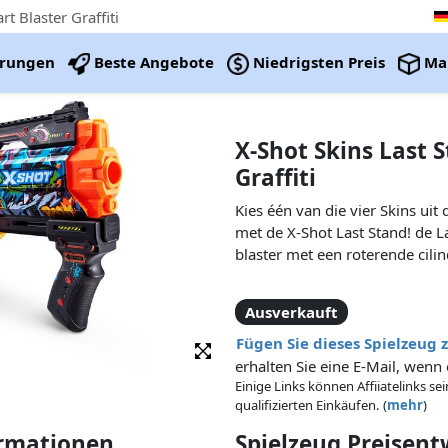
t Blaster Graffiti
erungen
Beste Angebote
Niedrigsten Preis
Ma
X-Shot Skins Last 
Graffiti
Kies één van die vier Skins uit 
met de X-Shot Last Stand! de L
blaster met een roterende cilin
Ausverkauft
Fügen Sie dieses Spielzeug 
erhalten Sie eine E-Mail, wenn 
Einige Links können Affiiatelinks se
qualifizierten Einkäufen. (
mehr
)
ormationen
Spielzeug Preisen