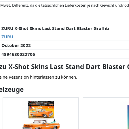
 MwSt. Differenz, da die tatsächlichen Lieferkosten je nach Gewicht und/
 seit der letzten Aktualisierung geändert haben. Die Ordnung erfolgt rein
. Nur bei gleichen Preisen können historische Leistungen die Ordnung beein
ZURU X-Shot Skins Last Stand Dart Blaster Graffiti
ZURU
October 2022
4894680022706
 X-Shot Skins Last Stand Dart Blaster G
eine Rezension hinterlassen zu können.
ielzeuge