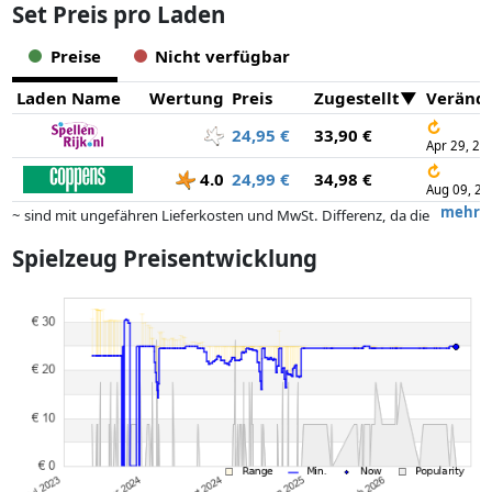
Set Preis pro Laden
Preise
Nicht verfügbar
Laden Name
Wertung
Preis
Zugestellt
Veränd
↻
24,95 €
33,90 €
Apr 29, 20
↻
4.0
24,99 €
34,98 €
Aug 09, 20
mehr
~ sind mit ungefähren Lieferkosten und MwSt. Differenz, da die
tatsächlichen Lieferkosten je nach Gewicht und/ oder Maßen der Ware
Spielzeug Preisentwicklung
abweichen können.
Preise und Verfügbarkeiten können sich seit der letzten Aktualisierung
geändert haben. Die Ordnung erfolgt rein nach dem Preis,
Vergütungen durch Partner haben darauf keinerlei Einfluss. Nur bei
gleichen Preisen können historische Leistungen die Ordnung
beeinflussen.