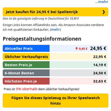
…
mehr
Met meer dan 300 van de grootste hits van de afgelopen 100
Jetzt kaufen für 24,95 € bei Spellenrijk
❯
jaar is Hitster het perfecte partyspel voor een avond lachen,
zingen dansen en het delen van herinneringen. Maak de doos
Dies ist die günstigste Lieferung in Deutschland für 33,90 €
open, scan een muziekkaart en laat de muziek de rest doen
Einige Links können Affiiatelinks sein. Als Amazon Associate verdiene
om er een feestje van te maken! Dus waar wacht je nog op?
ich mit qualifizierten Einkäufen. (
mehr
)
Preisgestaltungsinformationen
24,95 €
Aktueller Preis
↑
0,45 €
Üblicher Verkaufspreis
22,95 €
Besten Preis je
14,19 €
6-Monat Besten
24,50 €
Höchsten Preis je
32,63 €
9% oberhalb
Preis ist
dem üblicher Verkaufspreis!
Fügen Sie dieses Spielzeug zu Ihrer Speelwatch
hinzu