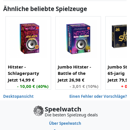
Ähnliche beliebte Spielzeuge
Hitster -
Jumbo Hitster -
Jumbo Str
Schlagerparty
Battle of the
65-jarig
Generations
jubileumv
Jetzt 14,99 €
Jetzt 26,98 €
Jetzt 79,9
(Netherlands)
- 10,00 € (40%)
- 3,01 € (10%)
+ 0,
Desktopansicht
Einen Fehler oder Vorschläge?
Speelwatch
Die besten Spielzeug deals
Über Speelwatch