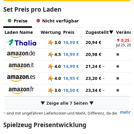
Set Preis pro Laden
Preise
Nicht verfügbar
Laden Name
Wertung
Preis
Zugestellt
Veränd
↑
0,25 €
3.0
16,99 €
20,94 €
Jul 25, 202
4.5
16,99 €
20,98 €
✱
4.0
14,99 €
21,24 €
~
✱
4.0
16,95 €
23,20 €
~
✱
3.0
18,50 €
23,34 €
~
✱
▼ Zeige alle 7 Seiten ▼
mehr
~ sind mit ungefähren Lieferkosten und MwSt. Differenz, da die
tatsächlichen Lieferkosten je nach Gewicht und/ oder Maßen der Ware
Spielzeug Preisentwicklung
abweichen können.
Preise und Verfügbarkeiten können sich seit der letzten Aktualisierung