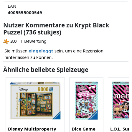
EAN
4005555000549
Nutzer Kommentare zu Krypt Black
Puzzel (736 stukjes)
3.0
1 Bewertung
Sie müssen
eingeloggt
sein, um eine Rezension
hinterlassen zu können.
Ähnliche beliebte Spielzeuge
Disney Multiproperty
Dice Game
L.O.L. Sur