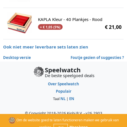
KAPLA Kleur - 40 Plankjes - Rood
€ 21,00
+ € 1,05 (5%)
Ook niet meer leverbare sets laten zien
Desktop versie
Foutje gezien of suggesties ?
Speelwatch
De beste speelgoed deals
Over Speelwatch
Populair
Taal
NL
|
EN
© Copyright 2018-2026 Kiobi B.V. - v26.2903
All trademarks, service marks, and copyrights on this site are property of
Om de website goed te laten functioneren maken we gebruik van
their respective owners, who do not sponsor, authorize, or endorse this
site.