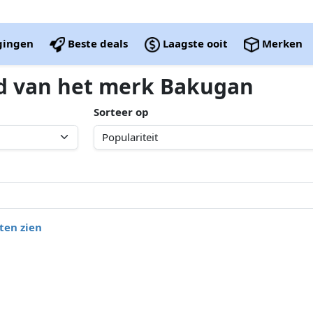
igingen
Beste deals
Laagste ooit
Merken
ed van het merk Bakugan
Sorteer op
ten zien