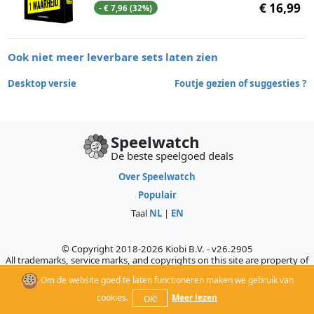
€ 16,99
- € 7,96 (32%)
Ook niet meer leverbare sets laten zien
Desktop versie
Foutje gezien of suggesties ?
Speelwatch
De beste speelgoed deals
Over Speelwatch
Populair
Taal
NL
|
EN
© Copyright 2018-2026 Kiobi B.V. - v26.2905
All trademarks, service marks, and copyrights on this site are property of
their respective owners, who do not sponsor, authorize, or endorse this
Om de website goed te laten functioneren maken we gebruik van
site.
cookies.
Meer lezen
OK!