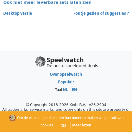
Ook niet meer leverbare sets laten zien
Desktop versie
Foutje gezien of suggesties ?
Speelwatch
De beste speelgoed deals
Over Speelwatch
Populair
Taal
NL
|
EN
© Copyright 2018-2026 Kiobi B.V. - v26.2904
All trademarks, service marks, and copyrights on this site are property of
their respective owners, who do not sponsor, authorize, or endorse this
Om de website goed te laten functioneren maken we gebruik van
site.
cookies.
Meer lezen
OK!