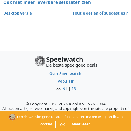
Ook niet meer leverbare sets laten zien
Desktop versie
Foutje gezien of suggesties ?
Speelwatch
De beste speelgoed deals
Over Speelwatch
Populair
Taal
NL
|
EN
© Copyright 2018-2026 Kiobi B.V. - v26.2904
All trademarks, service marks, and copyrights on this site are property of
their respective owners, who do not sponsor, authorize, or endorse this
Om de website goed te laten functioneren maken we gebruik van
site.
cookies.
Meer lezen
OK!