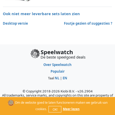
Ook niet meer leverbare sets laten zien
Desktop versie
Foutje gezien of suggesties ?
Speelwatch
De beste speelgoed deals
Over Speelwatch
Populair
Taal
NL
|
EN
© Copyright 2018-2026 Kiobi B.V. - v26.2904
All trademarks, service marks, and copyrights on this site are property of
their respective owners, who do not sponsor, authorize, or endorse this
Om de website goed te laten functioneren maken we gebruik van
site.
cookies.
Meer lezen
OK!