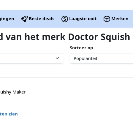
igingen
Beste deals
Laagste ooit
Merken
d van het merk Doctor Squish
Sorteer op
quishy Maker
ten zien