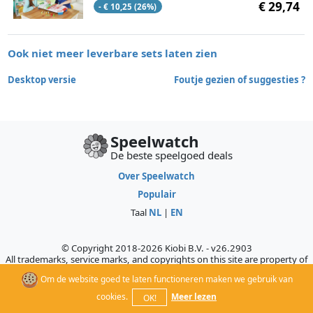
€ 29,74
- € 10,25 (26%)
Ook niet meer leverbare sets laten zien
Desktop versie
Foutje gezien of suggesties ?
Speelwatch
De beste speelgoed deals
Over Speelwatch
Populair
Taal
NL
|
EN
© Copyright 2018-2026 Kiobi B.V. - v26.2903
All trademarks, service marks, and copyrights on this site are property of
their respective owners, who do not sponsor, authorize, or endorse this
Om de website goed te laten functioneren maken we gebruik van
site.
cookies.
Meer lezen
OK!