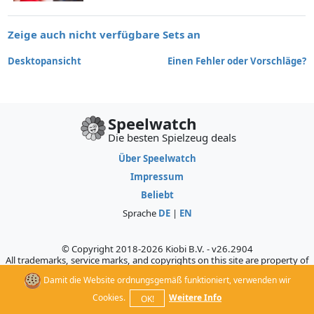
Zeige auch nicht verfügbare Sets an
Desktopansicht
Einen Fehler oder Vorschläge?
Speelwatch
Die besten Spielzeug deals
Über Speelwatch
Impressum
Beliebt
Sprache
DE
|
EN
© Copyright 2018-2026 Kiobi B.V. - v26.2904
All trademarks, service marks, and copyrights on this site are property of
their respective owners, who do not sponsor, authorize, or endorse this
Damit die Website ordnungsgemäß funktioniert, verwenden wir
site.
Cookies.
Weitere Info
OK!