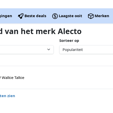
igingen
Beste deals
Laagste ooit
Merken
d van het merk Alecto
Sorteer op
 Walkie Talkie
ten zien