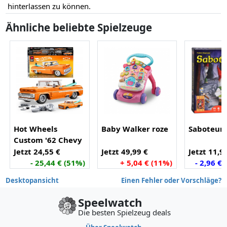
hinterlassen zu können.
Ähnliche beliebte Spielzeuge
Hot Wheels
Baby Walker roze
Saboteur
Custom '62 Chevy
Pickup
Jetzt 24,55 €
Jetzt 49,99 €
Jetzt 11,9
- 25,44 € (51%)
+ 5,04 € (11%)
- 2,96 €
Desktopansicht
Einen Fehler oder Vorschläge?
Speelwatch
Die besten Spielzeug deals