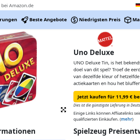
€ bei Amazon.de
erungen
Beste Angebote
Niedrigsten Preis
Ma
Uno Deluxe
UNO Deluxe Tin, is het bekends
doel van dit spel? Troef de ee
van dezelfde kleur of hetzelfd
actiekaarten en hou het bluffe
Jetzt kaufen für 11,99 € b
Dies ist die günstigste Lieferung in Deut
Einige Links können Affiiatelinks se
qualifizierten Einkäufen. (
mehr
)
ormationen
Spielzeug Preisen