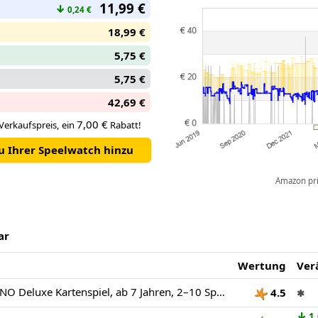
11,99 €
↓
0,24 €
18,99 €
5,75 €
5,75 €
42,69 €
7,00 €
Verkaufspreis, ein
Rabatt!
zu Ihrer Speelwatch hinzu
Amazon pric
ar
Wertung
Ver
Mattel Games UNO Deluxe Kartenspiel, ab 7 Jahren, 2–10 Spieler
4.5
✱
↓
1,