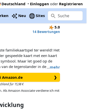
Deutschland
•
Einloggen
oder
Registrieren
rken
Neu
Sites
5.0
14 Bewertungen
te familiekaartspel ter wereld! Het
rder gespeelde kaart met een kaart
e symbool. Maar let goed op de
n van de tegenstander in de gaten!
…
mehr
ei Amazon.de
❯
schland für 15,98 €
in. Als Amazon Associate verdiene ich mit
twicklung