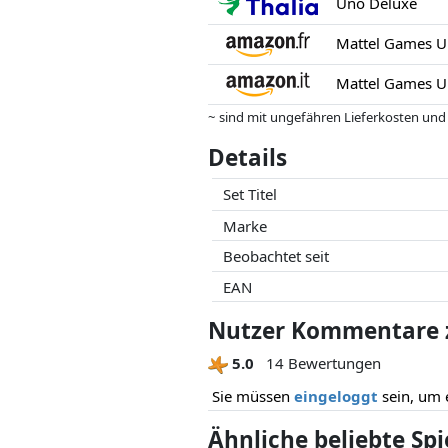
Uno Deluxe
Mattel Games UN
~ sind mit ungefähren Lieferkosten und
können.
Details
Preise und Verfügbarkeiten können sich
Partner haben darauf keinerlei Einfluss
Set Titel
Marke
Beobachtet seit
EAN
Nutzer Kommentare 
5.0
14 Bewertungen
Sie müssen
eingeloggt
sein, um 
Ähnliche beliebte Sp