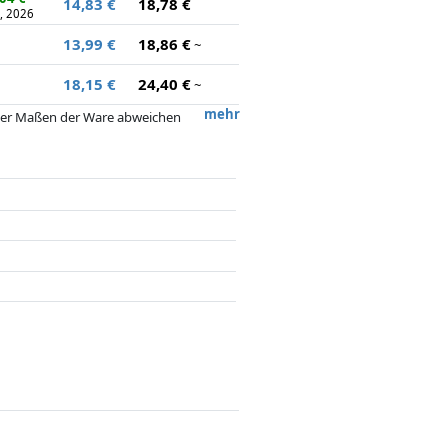
14,83 €
18,78 €
5, 2026
13,99 €
18,86 €
~
18,15 €
24,40 €
~
mehr
 oder Maßen der Ware abweichen
 nach dem Preis, Vergütungen durch
flussen.