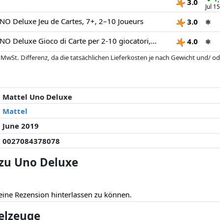
3.0
Jul 1
O Deluxe Jeu de Cartes, 7+, 2–10 Joueurs
3.0
✱
Mattel Games UNO Deluxe Gioco di Carte per 2-10 giocatori, 7+ anni
4.0
✱
 MwSt. Differenz, da die tatsächlichen Lieferkosten je nach Gewicht und/
 seit der letzten Aktualisierung geändert haben. Die Ordnung erfolgt rein
. Nur bei gleichen Preisen können historische Leistungen die Ordnung beein
Mattel Uno Deluxe
Mattel
June 2019
0027084378078
zu Uno Deluxe
eine Rezension hinterlassen zu können.
ielzeuge