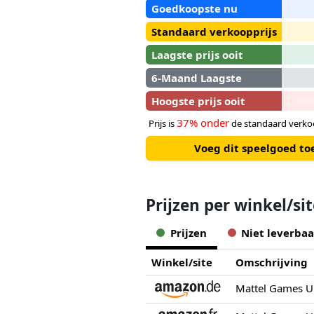
Goedkoopste nu
Standaard verkoopprijs
Laagste prijs ooit
6-Maand Laagste
Hoogste prijs ooit
37% onder
Prijs is
de standaard verkoo
Voeg dit speelgoed to
Prijzen per winkel/si
Prijzen
Niet leverbaa
Winkel/site
Omschrijving
Mattel Games UN