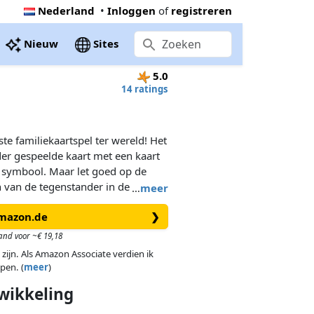
Nederland
•
Inloggen
of
registreren
Nieuw
Sites
5.0
14 ratings
te familiekaartspel ter wereld! Het
rder gespeelde kaart met een kaart
e symbool. Maar let goed op de
n van de tegenstander in de gaten!
…
meer
Amazon.de
❯
and voor ~€ 19,18
 zijn. Als Amazon Associate verdien ik
pen. (
meer
)
wikkeling