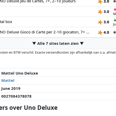
O Deluxe Jeu de Cartes, 7+, 2–10 Joueurs
3.0
✱
3.0
M
al box
3.0
Ju
Mattel Games UNO Deluxe Gioco di Carte per 2-10 giocatori, 7+ anni
4.0
✱
▼ Alle 7 sites laten zien ▼
osten en BTW verschil. Exacte verzendkosten zijn afhankelijk van o.a. afme
veranderd sinds de laatste controle. Volgorde is puur op basis van prijs, v
e prijzen kunnen historische prestaties de volgorde beïnvloeden.
Mattel Uno Deluxe
Mattel
June 2019
0027084378078
ers over Uno Deluxe