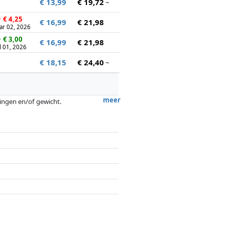
€ 13,99
€ 19,72
~
↑
€ 4,25
€ 16,99
€ 21,98
ar 02, 2026
↓
€ 3,00
€ 16,99
€ 21,98
l 01, 2026
€ 18,15
€ 24,40
~
meer
tingen en/of gewicht.
ergoedingen door partners hebben hier