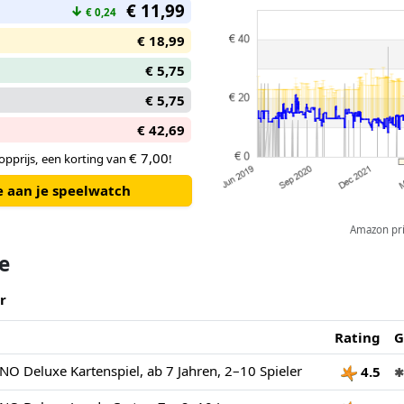
€ 11,99
↓
€ 0,24
€ 18,99
€ 5,75
€ 5,75
€ 42,69
€ 7,00
pprijs, een korting van
!
e aan je speelwatch
Amazon pric
te
r
Rating
G
O Deluxe Kartenspiel, ab 7 Jahren, 2–10 Spieler
4.5
✱