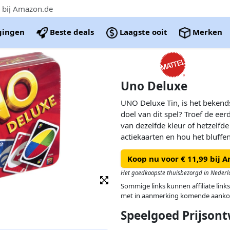
 bij Amazon.de
igingen
Beste deals
Laagste ooit
Merken
Uno Deluxe
UNO Deluxe Tin, is het bekends
doel van dit spel? Troef de ee
van dezelfde kleur of hetzelfd
actiekaarten en hou het bluffe
Koop nu voor € 11,99 bij 
Het goedkoopste thuisbezorgd in Nederl
Sommige links kunnen affiliate links
met in aanmerking komende aanko
Speelgoed Prijsont