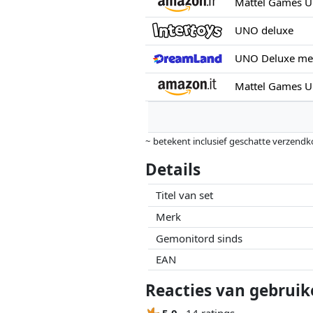
Mattel Games UN
UNO deluxe
UNO Deluxe met
~ betekent inclusief geschatte verzendk
Prijzen en beschikbaarheid kunnen zijn 
Details
geen enkele invoed op. Alleen bij gelijk
Titel van set
Merk
Gemonitord sinds
EAN
Reacties van gebruik
5.0
14 ratings