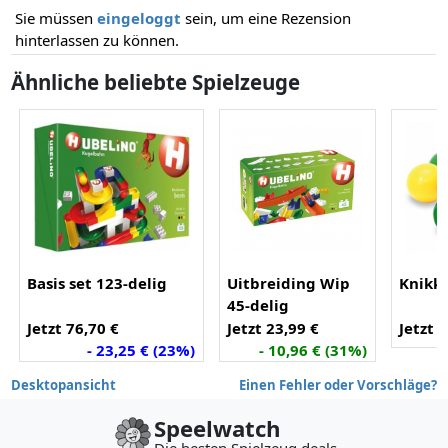
Sie müssen
eingeloggt
sein, um eine Rezension
hinterlassen zu können.
Ähnliche beliebte Spielzeuge
Basis set 123-delig
Uitbreiding Wip
Knikke
45-delig
Jetzt 76,70 €
Jetzt 23,99 €
Jetzt 9
- 23,25 € (23%)
- 10,96 € (31%)
Desktopansicht
Einen Fehler oder Vorschläge?
Speelwatch
Die besten Spielzeug deals