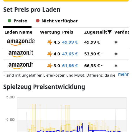
Set Preis pro Laden
Preise
Nicht verfügbar
Laden Name
Wertung
Preis
Zugestellt
Veränd
4.5
49,99 €
49,99 €
✱
4.0
47,65 €
53,90 €
~
✱
3.0
61,86 €
66,33 €
~
✱
mehr
~ sind mit ungefähren Lieferkosten und MwSt. Differenz, da die
tatsächlichen Lieferkosten je nach Gewicht und/ oder Maßen der Ware
Spielzeug Preisentwicklung
abweichen können.
Preise und Verfügbarkeiten können sich seit der letzten Aktualisierung
geändert haben. Die Ordnung erfolgt rein nach dem Preis,
Vergütungen durch Partner haben darauf keinerlei Einfluss. Nur bei
gleichen Preisen können historische Leistungen die Ordnung
beeinflussen.