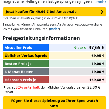
magnetisme. Hellingen en lastige sprongen zijn geen
…
mehr
obstakels meer met deze kanonnen. De handleiding is
Jetzt kaufen für 49,99 € bei Amazon.de
❯
belangrijk voor deze set, zodat je alles veilig en verantwoord
in elkaar kan zetten.
Dies ist die günstigste Lieferung in Deutschland für 49,99 €
Einige Links können Affiiatelinks sein. Als Amazon Associate verdiene
ich mit qualifizierten Einkäufen. (
mehr
)
Preisgestaltungsinformationen
47,65 €
Aktueller Preis
↓
2,34 €
Üblicher Verkaufspreis
69,95 €
Besten Preis je
19,00 €
6-Monat Besten
19,00 €
Höchsten Preis je
169,68 €
32% unterhalb
22,30 €
Preis ist
dem üblicher Verkaufspreis, ein
Rabatt!
Fügen Sie dieses Spielzeug zu Ihrer Speelwatch
hinzu